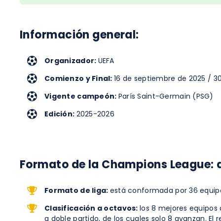
Información general:
Organizador:
UEFA
Comienzo y Final:
16 de septiembre de 2025 / 
Vigente campeón:
París Saint-Germain (PSG)
Edición:
2025-2026
Formato de la Champions League: 
Formato de liga:
está conformada por 36 equipo
Clasificación a octavos:
los 8 mejores equipos 
a doble partido, de los cuales solo 8 avanzan. El 