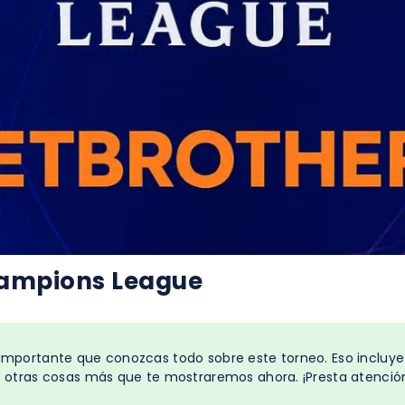
hampions League
mportante que conozcas todo sobre este torneo. Eso incluye
e otras cosas más que te mostraremos ahora. ¡Presta atenció