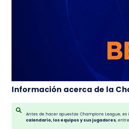
Información acerca de la C
Antes de hacer apuestas Champions League, es i
calendario, los equipos y sus jugadores
, entr