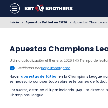
Inicio
»
Apuestas Futbol en 2026
»
Apuestas Champions 
Apuestas Champions Le
Última actualización el 6 enero, 2026
⏲️ Tiempo de lectu
Verificado por
Borja Imbérgamo
Hacer
apuestas de fútbol
en la Champions League nunc
es necesario conocer todo sobre este torneo de fútbol,
Por suerte, estás en el lugar indicado. ¡Aquí te direm
Champions League!