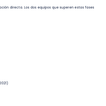
inación directa. Los dos equipos que superen estas fases
2021)