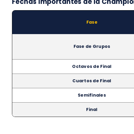
Fechas importantes de la Champio
Fase
Fase de Grupos
Octavos de Final
Cuartos de Final
Semifinales
Final