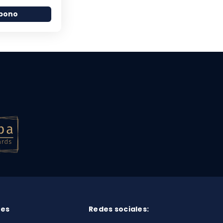
 bono
nes
Redes sociales: