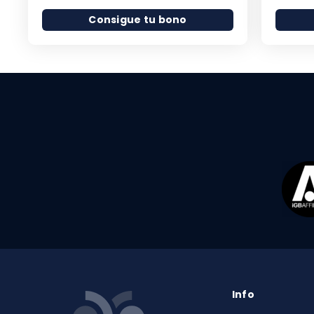
Consigue tu bono
Info