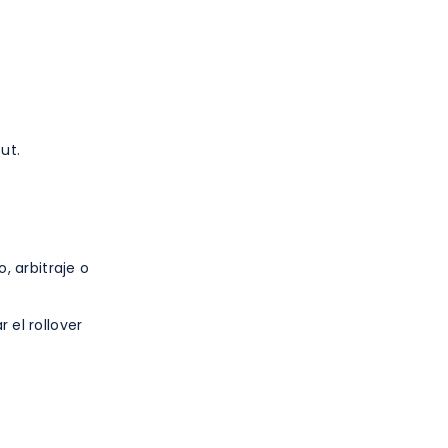
ut.
, arbitraje o
 el rollover