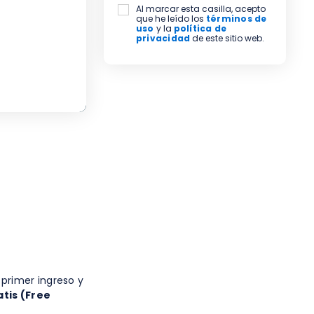
Al marcar esta casilla, acepto
que he leído los
términos de
uso
y la
política de
privacidad
de este sitio web.
 primer ingreso y
tis (Free