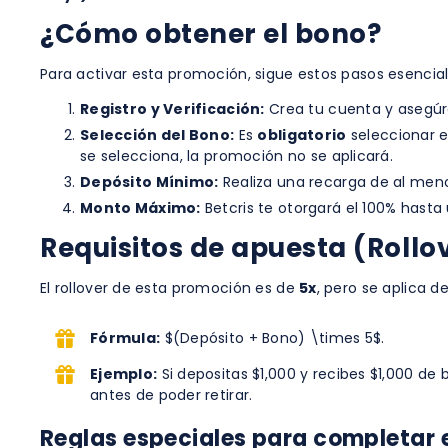
¿Cómo obtener el bono?
Para activar esta promoción, sigue estos pasos esencial
Registro y Verificación:
Crea tu cuenta y asegúr
Selección del Bono:
Es
obligatorio
seleccionar 
se selecciona, la promoción no se aplicará.
Depósito Mínimo:
Realiza una recarga de al me
Monto Máximo:
Betcris te otorgará el 100% hasta
Requisitos de apuesta (Rollo
El rollover de esta promoción es de
5x
, pero se aplica d
Fórmula:
$(Depósito + Bono) \times 5$
.
Ejemplo:
Si depositas $1,000 y recibes $1,000 d
antes de poder retirar.
Reglas especiales para completar el