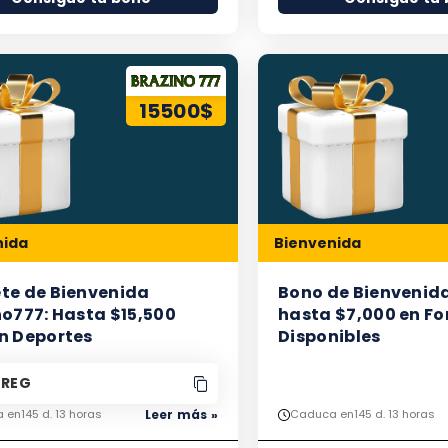
15500$
nida
Bienvenida
te de Bienvenida
Bono de Bienvenid
no777: Hasta $15,500
hasta $7,000 en F
n Deportes
Disponibles
REG
 en
145 d. 13 horas
Leer más »
Caduca en
145 d. 13 horas