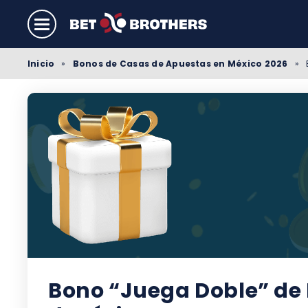
Inicio
»
Bonos de Casas de Apuestas en México 2026
»
Bono “Juega Doble” de B