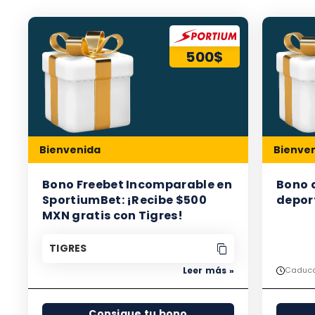
500$
Bienvenida
Bienve
Bono Freebet Incomparable en
Bono 
SportiumBet: ¡Recibe $500
depor
MXN gratis con Tigres!
TIGRES
Leer más »
Caduca
Consigue tu bono