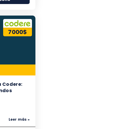
7000$
a Codere:
ondos
Leer más »