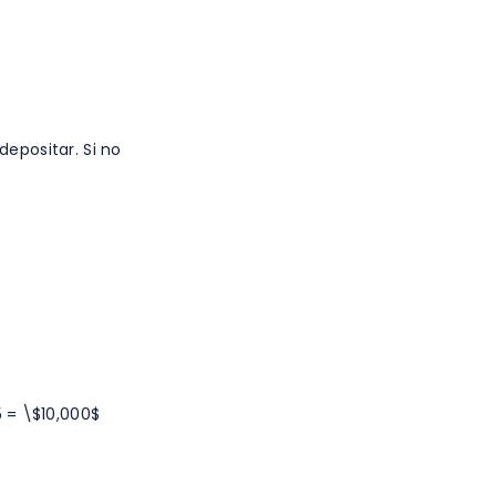
epositar. Si no
5 = \$10,000$