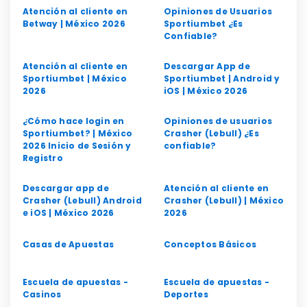
Atención al cliente en
Opiniones de Usuarios
Betway | México 2026
Sportiumbet ¿Es
Confiable?
Atención al cliente en
Descargar App de
Sportiumbet | México
Sportiumbet | Android y
2026
iOS | México 2026
¿Cómo hace login en
Opiniones de usuarios
Sportiumbet? | México
Crasher (Lebull) ¿Es
2026 Inicio de Sesión y
confiable?
Registro
Descargar app de
Atención al cliente en
Crasher (Lebull) Android
Crasher (Lebull) | México
e iOS | México 2026
2026
Casas de Apuestas
Conceptos Básicos
Escuela de apuestas -
Escuela de apuestas -
Casinos
Deportes