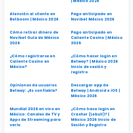
| México 2026
Atención al cliente en
Pago anticipado en
Betboom | México 2026
Novibet México 2026
Cómo retirar dinero de
Pago anticipado en
Novibet Guía de México
Caliente Casino | México
2026
2026
¿Cómo registrarse en
¿Cómo hacer login en
Caliente Casino en
Betway? | México 2026
México?
Inicio de sesión y
registro
Opiniones de usuarios
Descargar app de
Betway: ¿Es confiable?
Betway | Android e iOS |
México 2026
Mundial 2026 en vivo en
¿Cómo hace login en
México: Canales de TV y
Crasher (Lebull)? |
Apps de Streaming para
México 2026 Inicio de
verlo
Sesión y Registro