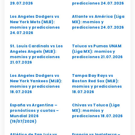
29.07.2026
predicciones 24.07.2026
Los Angeles Dodgers vs
Atlante vs América (Liga
New York Mets (MLB):
MX): momios y
momios y predicciones
predicciones 24.07.2026
24.07.2026
St. Louis Cardinals vs Los
Toluca vs Pumas UNAM
Angeles Angels (MLB):
(Liga MX): momios y
momios y predicciones
predicciones 21.07.2026
21.07.2026
Los Angeles Dodgers vs
Tampa Bay Rays vs
New York Yankees (MLB):
Boston Red Sox (MLB):
momios y predicciones
momios y predicciones
18.07.2026
18.07.2026
España vs Argentina –
Chivas vs Toluca (Liga
pronósticos y cuotas –
MX): momios y
Mundial 2026
predicciones 18.07.2026
(19/07/2026)
Atlético de San Luis vs
Francia vs Inglaterra –