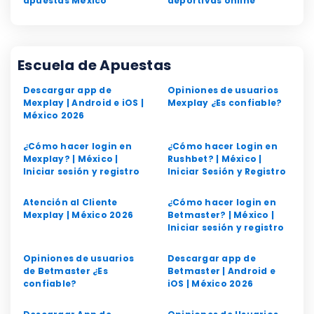
apuestas México
deportivas online
Escuela de Apuestas
Descargar app de
Opiniones de usuarios
Mexplay | Android e iOS |
Mexplay ¿Es confiable?
México 2026
¿Cómo hacer login en
¿Cómo hacer Login en
Mexplay? | México |
Rushbet? | México |
Iniciar sesión y registro
Iniciar Sesión y Registro
Atención al Cliente
¿Cómo hacer login en
Mexplay | México 2026
Betmaster? | México |
Iniciar sesión y registro
Opiniones de usuarios
Descargar app de
de Betmaster ¿Es
Betmaster | Android e
confiable?
iOS | México 2026