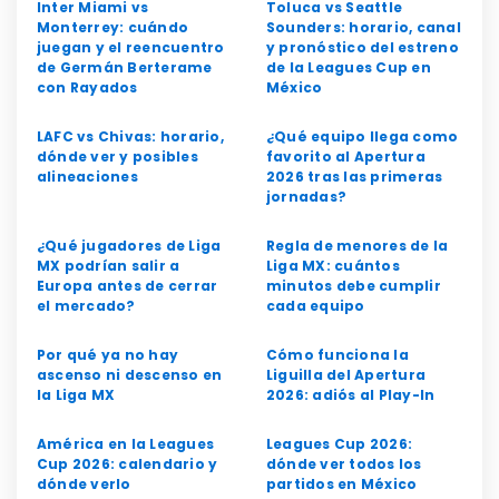
Inter Miami vs
Toluca vs Seattle
Monterrey: cuándo
Sounders: horario, canal
juegan y el reencuentro
y pronóstico del estreno
de Germán Berterame
de la Leagues Cup en
con Rayados
México
LAFC vs Chivas: horario,
¿Qué equipo llega como
dónde ver y posibles
favorito al Apertura
alineaciones
2026 tras las primeras
jornadas?
¿Qué jugadores de Liga
Regla de menores de la
MX podrían salir a
Liga MX: cuántos
Europa antes de cerrar
minutos debe cumplir
el mercado?
cada equipo
Por qué ya no hay
Cómo funciona la
ascenso ni descenso en
Liguilla del Apertura
la Liga MX
2026: adiós al Play-In
América en la Leagues
Leagues Cup 2026:
Cup 2026: calendario y
dónde ver todos los
dónde verlo
partidos en México