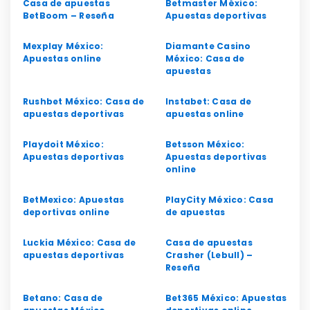
Casa de apuestas
Betmaster México:
BetBoom – Reseña
Apuestas deportivas
Mexplay México:
Diamante Casino
Apuestas online
México: Casa de
apuestas
Rushbet México: Casa de
Instabet: Casa de
apuestas deportivas
apuestas online
Playdoit México:
Betsson México:
Apuestas deportivas
Apuestas deportivas
online
BetMexico: Apuestas
PlayCity México: Casa
deportivas online
de apuestas
Luckia México: Casa de
Casa de apuestas
apuestas deportivas
Crasher (Lebull) –
Reseña
Betano: Casa de
Bet365 México: Apuestas