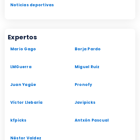
Noticias deportivas
Expertos
Mario Gago
Borja Pardo
LMGuerra
Miguel Ruiz
Juan Yagüe
Pronofy
Víctor Llebaría
Javipicks
kfpicks
Antxón Pascual
Néstor Valdez