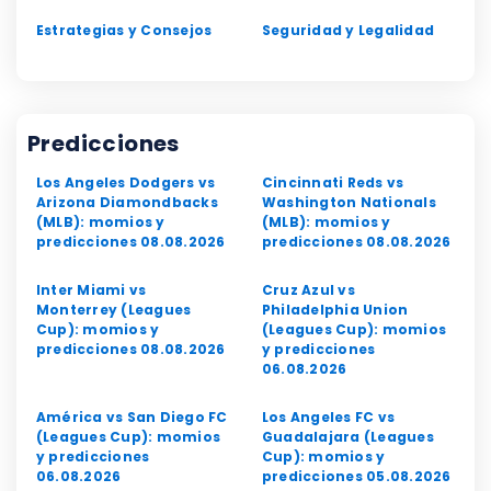
Estrategias y Consejos
Seguridad y Legalidad
Predicciones
Los Angeles Dodgers vs
Cincinnati Reds vs
Arizona Diamondbacks
Washington Nationals
(MLB): momios y
(MLB): momios y
predicciones 08.08.2026
predicciones 08.08.2026
Inter Miami vs
Cruz Azul vs
Monterrey (Leagues
Philadelphia Union
Cup): momios y
(Leagues Cup): momios
predicciones 08.08.2026
y predicciones
06.08.2026
América vs San Diego FC
Los Angeles FC vs
(Leagues Cup): momios
Guadalajara (Leagues
y predicciones
Cup): momios y
06.08.2026
predicciones 05.08.2026