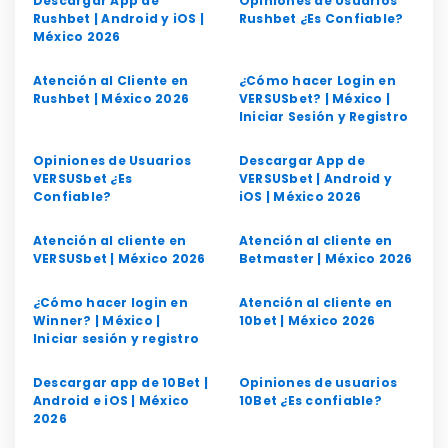
Descargar App de
Opiniones de Usuarios
Rushbet | Android y iOS |
Rushbet ¿Es Confiable?
México 2026
Atención al Cliente en
¿Cómo hacer Login en
Rushbet | México 2026
VERSUSbet? | México |
Iniciar Sesión y Registro
Opiniones de Usuarios
Descargar App de
VERSUSbet ¿Es
VERSUSbet | Android y
Confiable?
iOS | México 2026
Atención al cliente en
Atención al cliente en
VERSUSbet | México 2026
Betmaster | México 2026
¿Cómo hacer login en
Atención al cliente en
Winner? | México |
10bet | México 2026
Iniciar sesión y registro
Descargar app de 10Bet |
Opiniones de usuarios
Android e iOS | México
10Bet ¿Es confiable?
2026