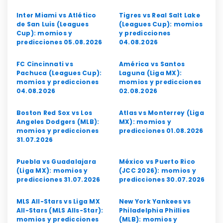
Inter Miami vs Atlético
Tigres vs Real Salt Lake
de San Luis (Leagues
(Leagues Cup): momios
Cup): momios y
y predicciones
predicciones 05.08.2026
04.08.2026
FC Cincinnati vs
América vs Santos
Pachuca (Leagues Cup):
Laguna (Liga MX):
momios y predicciones
momios y predicciones
04.08.2026
02.08.2026
Boston Red Sox vs Los
Atlas vs Monterrey (Liga
Angeles Dodgers (MLB):
MX): momios y
momios y predicciones
predicciones 01.08.2026
31.07.2026
Puebla vs Guadalajara
México vs Puerto Rico
(Liga MX): momios y
(JCC 2026): momios y
predicciones 31.07.2026
predicciones 30.07.2026
MLS All-Stars vs Liga MX
New York Yankees vs
All-Stars (MLS Alls-Star):
Philadelphia Phillies
momios y predicciones
(MLB): momios y