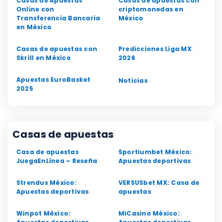
Casas de Apuestas
Casas de apuestas con
Online con
criptomonedas en
Transferencia Bancaria
México
en México
Casas de apuestas con
Predicciones Liga MX
Skrill en México
2026
Apuestas EuroBasket
Noticias
2025
Casas de apuestas
Casa de apuestas
Sportiumbet México:
JuegaEnLínea – Reseña
Apuestas deportivas
Strendus México:
VERSUSbet MX: Casa de
Apuestas deportivas
apuestas
Winpot México:
MiCasino México: