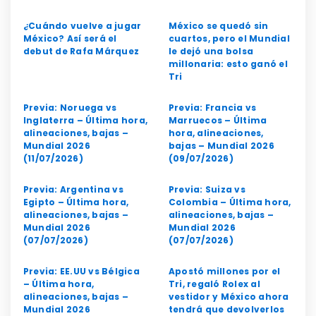
¿Cuándo vuelve a jugar
México se quedó sin
México? Así será el
cuartos, pero el Mundial
debut de Rafa Márquez
le dejó una bolsa
millonaria: esto ganó el
Tri
Previa: Noruega vs
Previa: Francia vs
Inglaterra – Última hora,
Marruecos – Última
alineaciones, bajas –
hora, alineaciones,
Mundial 2026
bajas – Mundial 2026
(11/07/2026)
(09/07/2026)
Previa: Argentina vs
Previa: Suiza vs
Egipto – Última hora,
Colombia – Última hora,
alineaciones, bajas –
alineaciones, bajas –
Mundial 2026
Mundial 2026
(07/07/2026)
(07/07/2026)
Previa: EE.UU vs Bélgica
Apostó millones por el
– Última hora,
Tri, regaló Rolex al
alineaciones, bajas –
vestidor y México ahora
Mundial 2026
tendrá que devolverlos