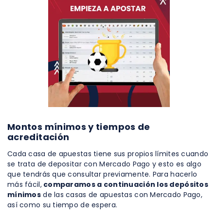
Montos mínimos y tiempos de
acreditación
Cada casa de apuestas tiene sus propios límites cuando
se trata de depositar con Mercado Pago y esto es algo
que tendrás que consultar previamente. Para hacerlo
más fácil,
comparamos a continuación los depósitos
mínimos
de las casas de apuestas con Mercado Pago,
así como su tiempo de espera.