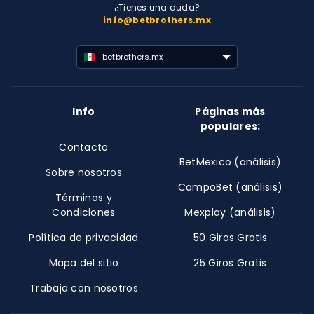
¿Tienes una duda?
info@betbrothers.mx
betbrothers.mx
Info
Páginas más
populares:
Contacto
BetMexico (análisis)
Sobre nosotros
CampoBet (análisis)
Términos y
Condiciones
Mexplay (análisis)
Política de privacidad
50 Giros Gratis
Mapa del sitio
25 Giros Gratis
Trabaja con nosotros