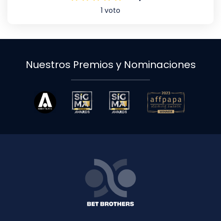
1
voto
Nuestros Premios y Nominaciones