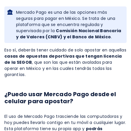
Mercado Pago es una de las opciones más
seguras para pagar en México. Se trata de una
plataforma que se encuentra regulada y
supervisada por la
Comisión Nacional Bancaria
y de Valores (CNBV) y el Banco de México
.
Eso sí, deberás tener cuidado de solo apostar en aquellas
casas de apuestas deportivas que tengan licencia
de la SEGOB
, que son las que están avaladas para
operar en México y en las cuales tendrás todas las
garantías.
¿Puedo usar Mercado Pago desde el
celular para apostar?
El uso de Mercado Pago trasciende las computadoras y
hoy puedes llevarlo contigo en tu móvil a cualquier lugar.
Esta plataforma tiene su propia app y
podrás