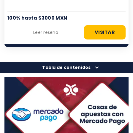
100% hasta $3000 MXN
VISITAR
Leer reseña
Tabla de contenidos