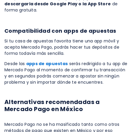
descargarla desde Google Play o la App Store
de
forma gratuita.
Compatibilidad con apps de apuestas
Si tu casa de apuestas favorita tiene una app móvil y
acepta Mercado Pago, podrás hacer tus depósitos de
forma todavía más sencilla.
Desde las
apps de apuestas
serás redirigido a tu app de
Mercado Pago al momento de confirmar tu transacción
y en segundos podrás comenzar a apostar sin ningún
problema y sin importar dónde te encuentres.
Alternativas recomendadas a
Mercado Pago en México
Mercado Pago no se ha masificado tanto como otros
métodos de pago que existen en México y por eso