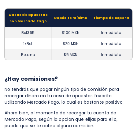
Casas de apuestas
Depósito mínimo
Tiempo de espera
con Mercado Pago
Bet365
$100 MXN
Inmediato
1xBet
$20 MXN
Inmediato
Betano
$5 MXN
Inmediato
¿Hay comisiones?
No tendrás que pagar ningún tipo de comisión para
recargar dinero en tu casa de apuestas favorita
utilizando Mercado Pago, lo cual es bastante positivo.
Ahora bien, al momento de recargar tu cuenta de
Mercado Pago, según la opción que elijas para ello,
puede que se te cobre alguna comisión.