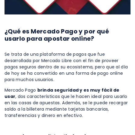
¿Qué es Mercado Pago y por qué
usarlo para apostar online?
Se trata de una plataforma de pagos que fue
desarrollada por Mercado Libre con el fin de proveer
pagos seguros dentro de su ecosistema, pero que al día
de hoy se ha convertido en una forma de pago online
para muchos usuarios.
Mercado Pago
brinda seguridad y es muy fácil de
usar
, dos características que le hacen ideal para usarlo
en las casas de apuestas. Además, se le puede recargar
saldo a la billetera mediante tarjetas bancarias,
transferencias y dinero en efectivo.