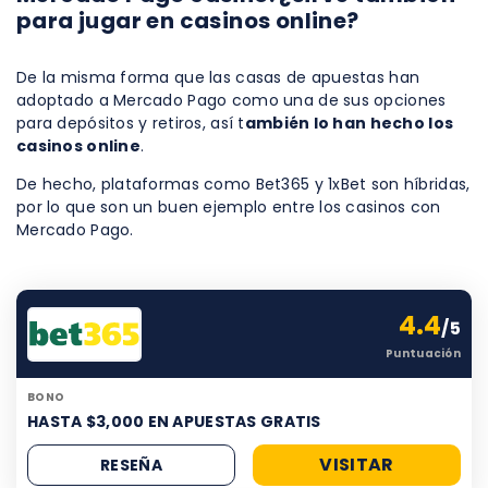
para jugar en casinos online?
De la misma forma que las casas de apuestas han
adoptado a Mercado Pago como una de sus opciones
para depósitos y retiros, así t
ambién lo han hecho los
casinos online
.
De hecho, plataformas como Bet365 y 1xBet son híbridas,
por lo que son un buen ejemplo entre los casinos con
Mercado Pago.
4.4
/5
Puntuación
BONO
HASTA $3,000 EN APUESTAS GRATIS
VISITAR
RESEÑA