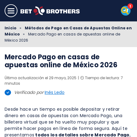
Inicio
»
Métodos de Pago en Casas de Apuestas Online en
México
»
Mercado Pago en casas de apuestas online de
México 2026
Mercado Pago en casas de
apuestas online de México 2026
Última actualización el 29 mayo, 2025
⏲️ Tiempo de lectura: 7
minutos
Verificado por
Inés Ledo
Desde hace un tiempo es posible depositar y retirar
dinero en casas de apuestas con Mercado Pago, una
billetera virtual que se ha vuelto muy popular y que
permite hacer pagos en línea de forma segura. Aquí te
presentamos
todos los detalles sobre Mercado Pago
,