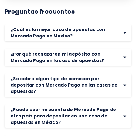
Preguntas frecuentes
¿Cuál es la mejor casa de apuestas con
Mercado Pago en México?
¿Por qué rechazaron mi depósito con
Mercado Pago en la casa de apuestas?
¿Se cobra algún tipo de comisión por
depositar con Mercado Pago en las casas de
apuestas?
¿Puedo usar mi cuenta de Mercado Pago de
otro país para depositar en una casa de
apuestas en México?