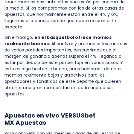
tener momios bastante altos que están por encima de
la media. Si los comparamos con los de otras casas de
apuestas, que normalmente están entre el 4% y 6%,
llegamos a la conclusión de que debe mejorar este
aspecto.
Sin embargo,
en el básquetbol ofrece momios
realmente buenos.
Al analizar y promediar los momios
de varios partidos importantes, descubrimos que el
margen de ganancia apenas supera el 4%, llegando a
estar por debajo de este porcentaje en varios casos. Y
esto es algo bastante bueno, pues hablamos de unos
momios realmente bajos y atractivos para los
apostadores y fanáticos de este deporte que quieren
obtener una gran rentabilidad en cada una de sus
apuestas.
Apuestas en vivo VERSUSbet
MX Apuestas
Para competir con las mejores casas de apuestas de