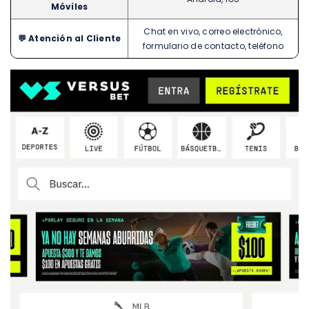
Móviles
Chat en vivo, correo electrónico,
💬 Atención al Cliente
formulario de contacto, teléfono