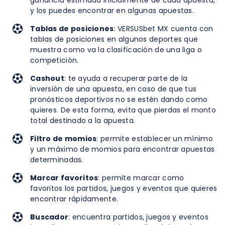
y los puedes encontrar en algunas apuestas.
Tablas de posiciones
: VERSUSbet MX cuenta con
tablas de posiciones en algunos deportes que
muestra como va la clasificación de una liga o
competición.
Cashout
: te ayuda a recuperar parte de la
inversión de una apuesta, en caso de que tus
pronósticos deportivos no se estén dando como
quieres. De esta forma, evita que pierdas el monto
total destinado a la apuesta.
Filtro de momios
: permite establecer un mínimo
y un máximo de momios para encontrar apuestas
determinadas.
Marcar favoritos
: permite marcar como
favoritos los partidos, juegos y eventos que quieres
encontrar rápidamente.
Buscador
: encuentra partidos, juegos y eventos