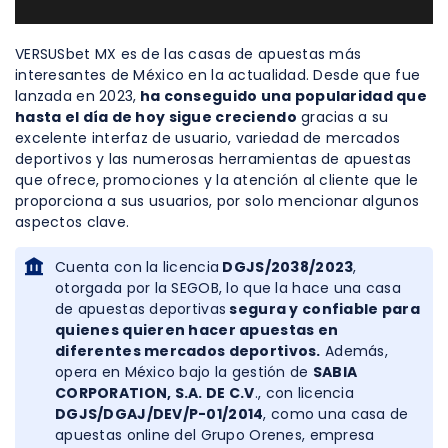
VERSUSbet MX es de las casas de apuestas más
interesantes de México en la actualidad. Desde que fue
lanzada en 2023,
ha conseguido una popularidad que
hasta el día de hoy sigue creciendo
gracias a su
excelente interfaz de usuario, variedad de mercados
deportivos y las numerosas herramientas de apuestas
que ofrece, promociones y la atención al cliente que le
proporciona a sus usuarios, por solo mencionar algunos
aspectos clave.
Cuenta con la licencia
DGJS/2038/2023
,
otorgada por la SEGOB, lo que la hace una casa
de apuestas deportivas
segura y confiable para
quienes quieren hacer apuestas en
diferentes mercados deportivos.
Además,
opera en México bajo la gestión de
SABIA
CORPORATION, S.A. DE C.V
., con licencia
DGJS/DGAJ/DEV/P-01/2014
, como una casa de
apuestas online del Grupo Orenes, empresa