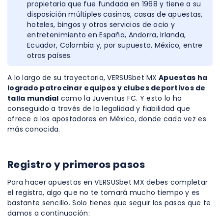
propietaria que fue fundada en 1968 y tiene a su
disposición múltiples casinos, casas de apuestas,
hoteles, bingos y otros servicios de ocio y
entretenimiento en España, Andorra, Irlanda,
Ecuador, Colombia y, por supuesto, México, entre
otros países.
A lo largo de su trayectoria, VERSUSbet MX
Apuestas ha
logrado patrocinar equipos y clubes deportivos de
talla mundial
como la Juventus FC. Y esto lo ha
conseguido a través de la legalidad y fiabilidad que
ofrece a los apostadores en México, donde cada vez es
más conocida.
Registro y primeros pasos
Para hacer apuestas en VERSUSbet MX debes completar
el registro, algo que no te tomará mucho tiempo y es
bastante sencillo. Solo tienes que seguir los pasos que te
damos a continuación: