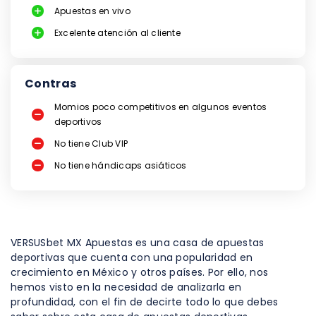
Apuestas en vivo
Excelente atención al cliente
Contras
Momios poco competitivos en algunos eventos
deportivos
No tiene Club VIP
No tiene hándicaps asiáticos
VERSUSbet MX Apuestas es una casa de apuestas
deportivas que cuenta con una popularidad en
crecimiento en México y otros países. Por ello, nos
hemos visto en la necesidad de analizarla en
profundidad, con el fin de decirte todo lo que debes