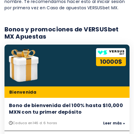
nombre. Te recomendamos hacer esto al iniciar sesión
por primera vez en Casa de apuestas VERSUSbet MX.
Bonos y promociones de VERSUSbet
MX Apuestas
10000$
Bienvenida
Bono de bienvenida del 100% hasta $10,000
MXN con tu primer depósito
Caduca en
146 d. 6 horas
Leer más »