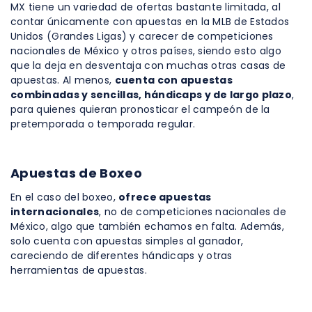
MX tiene un variedad de ofertas bastante limitada, al
contar únicamente con apuestas en la MLB de Estados
Unidos (Grandes Ligas) y carecer de competiciones
nacionales de México y otros países, siendo esto algo
que la deja en desventaja con muchas otras casas de
apuestas. Al menos,
cuenta con apuestas
combinadas y sencillas, hándicaps y de largo plazo
,
para quienes quieran pronosticar el campeón de la
pretemporada o temporada regular.
Apuestas de Boxeo
En el caso del boxeo,
ofrece apuestas
internacionales
, no de competiciones nacionales de
México, algo que también echamos en falta. Además,
solo cuenta con apuestas simples al ganador,
careciendo de diferentes hándicaps y otras
herramientas de apuestas.