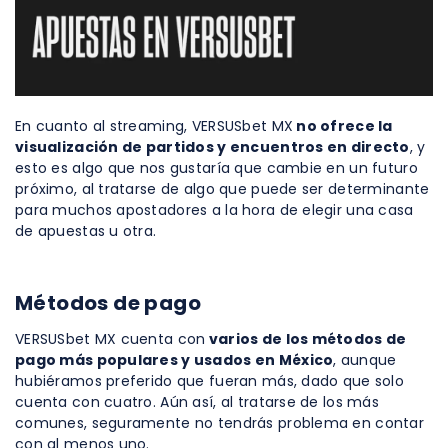
En cuanto al streaming, VERSUSbet MX
no ofrece la
visualización de partidos y encuentros en directo
, y
esto es algo que nos gustaría que cambie en un futuro
próximo, al tratarse de algo que puede ser determinante
para muchos apostadores a la hora de elegir una casa
de apuestas u otra.
Métodos de pago
VERSUSbet MX cuenta con
varios de los métodos de
pago más populares y usados en México
, aunque
hubiéramos preferido que fueran más, dado que solo
cuenta con cuatro. Aún así, al tratarse de los más
comunes, seguramente no tendrás problema en contar
con al menos uno.