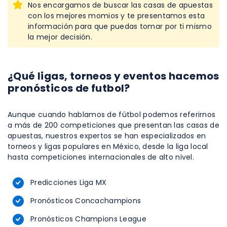
Nos encargamos de buscar las casas de apuestas
con los mejores momios y te presentamos esta
información para que puedas tomar por ti mismo
la mejor decisión.
¿Qué ligas, torneos y eventos hacemos
pronósticos de futbol?
Aunque cuando hablamos de fútbol podemos referirnos
a más de 200 competiciones que presentan las casas de
apuestas, nuestros expertos se han especializados en
torneos y ligas populares en México, desde la liga local
hasta competiciones internacionales de alto nivel.
Predicciones Liga MX
Pronósticos Concachampions
Pronósticos Champions League