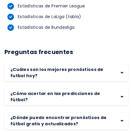
Estadísticas de Premier League
Estadísticas de LaLiga (tabla)
Estadísticas de Bundesliga
Preguntas frecuentes
¿Cuáles son los mejores pronósticos de
futbol hoy?
¿Cómo acertar en las predicciones de
fútbol?
¿Dónde puedo encontrar pronósticos de
fútbol gratis y actualizados?