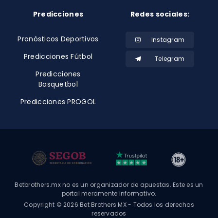
Predicciones
Redes sociales:
Pronósticos Deportivos
Instagram
Predicciones Fútbol
Telegram
Predicciones
Basquetbol
Predicciones PROGOL
Betbrothers.mx no es un organizador de apuestas. Este es un
portal meramente informativo.
Copyright © 2026 Bet Brothers MX - Todos los derechos
reservados