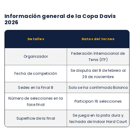
Información general de la Copa Davis
2026
Detalles
Datos del torneo
Federación Internacional de
Organizador
Tenis (ITF)
Se disputa del 8 de febrero al
Fecha de competición
29 de noviembre
Sedes en la Final 8
Solo se ha confirmado Bolonia
Número de selecciones en la
Participan 16 selecciones
fase final
Se juega en la pista dura y
Superficie de la final
techada de Indoor Hard Court