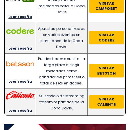
VISITAR
mejorados para la Copa
CAMPOBET
Davis
Leer reseña
Apuestas personalizadas
en varios eventos en
VISITAR
CODERE
simultáneo de la Copa
Davis.
Leer reseña
Puedes hacer apuestas a
largo plazo o elegir
VISITAR
mercados como
BETSSON
ganador del primer set o
Leer reseña
total de sets en dobles.
Su servicio de streaming
VISITAR
transmite partidos de la
CALIENTE
Copa Davis.
Leer reseña