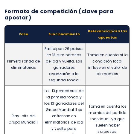
Formato de competición (clave para
apostar)
Relevancia para las
Fase
Funcionamiento
apuestas
Participan 26 países
en 13 eliminatorias
Toma en cuenta si la
Primera ronda de
de ida y vuelta. Los
condición local
eliminatorias
ganadores
influye en el valor de
avanzarán a la
los momios.
segunda ronda.
Los 13 perdedores de
la primera ronda y
los 13 ganadores del
Toma en cuenta los
Grupo Mundial II se
momios del partido
Play-offs del
enfrentan en
individual, ya que
Grupo Mundial I
eliminatorias de ida
suelen haber
y vuelta para
sorpresas.