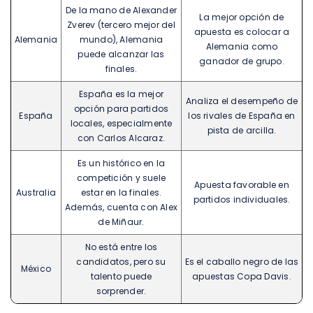
De la mano de Alexander
La mejor opción de
Zverev (tercero mejor del
apuesta es colocar a
Alemania
mundo), Alemania
Alemania como
puede alcanzar las
ganador de grupo.
finales.
España es la mejor
Analiza el desempeño de
opción para partidos
España
los rivales de España en
locales, especialmente
pista de arcilla.
con Carlos Alcaraz.
Es un histórico en la
competición y suele
Apuesta favorable en
Australia
estar en la finales.
partidos individuales.
Además, cuenta con Alex
de Miñaur.
No está entre los
candidatos, pero su
Es el caballo negro de las
México
talento puede
apuestas Copa Davis.
sorprender.