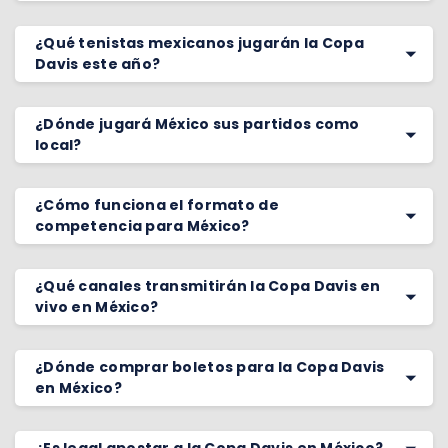
¿Qué tenistas mexicanos jugarán la Copa
Davis este año?
¿Dónde jugará México sus partidos como
local?
¿Cómo funciona el formato de
competencia para México?
¿Qué canales transmitirán la Copa Davis en
vivo en México?
¿Dónde comprar boletos para la Copa Davis
en México?