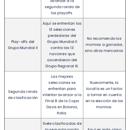
avanzar a la
segunda ronda de
los playoffs.
Aquí se enfrentan las
13 selecciones
perdedoras del
No recomiendo los
Play-offs del
Grupo Mundial II
momios a ganador,
Grupo Mundial II
contra las 13
sino otros mercados.
naciones que
ascendieron del
Grupo Regional III.
Las mejores
selecciones se
Nuevamente, la
enfrentan para
localía es un factor
Segunda ronda
intentar avanzar a la
a tomar en cuenta
de clasificación
Final 8 de la Copa
en la elección de los
Davis en Bolonia,
momios.
Italia.
Siete clasificados de
la segunda ronda,
Aquí es más claro