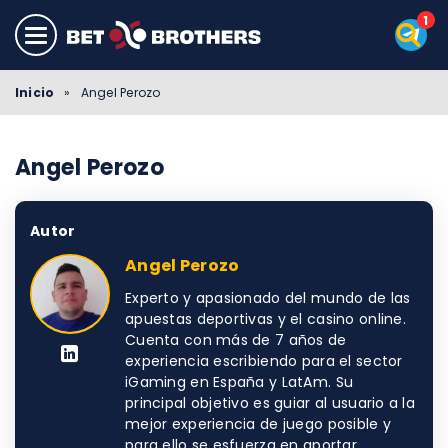
Inicio
»
Angel Perozo
Angel Perozo
Autor
Angel Perozo
Experto y apasionado del mundo de las
apuestas deportivas y el casino online.
Cuenta con más de 7 años de
experiencia escribiendo para el sector
iGaming en España y LatAm. Su
principal objetivo es guiar al usuario a la
mejor experiencia de juego posible y
para ello se esfuerza en aportar