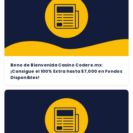
Bono de Bienvenida Casino Codere.mx:
¡Consigue el 100% Extra hasta $7,000 en Fondos
Disponibles!