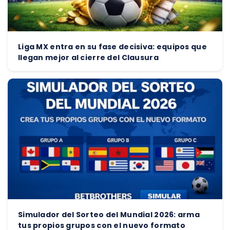
Liga MX entra en su fase decisiva: equipos que
llegan mejor al cierre del Clausura
Simulador del Sorteo del Mundial 2026: arma
tus propios grupos con el nuevo formato