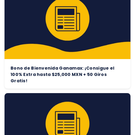
Bono de Bienvenida Ganamax: ¡Consigue el
100% Extra hasta $25,000 MXN + 50 Giros
Gratis!