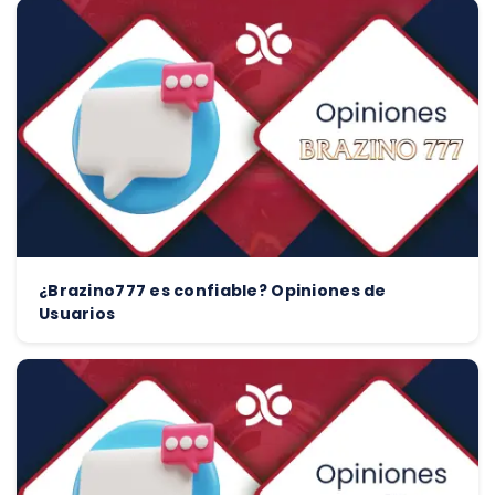
¿Brazino777 es confiable? Opiniones de
Usuarios