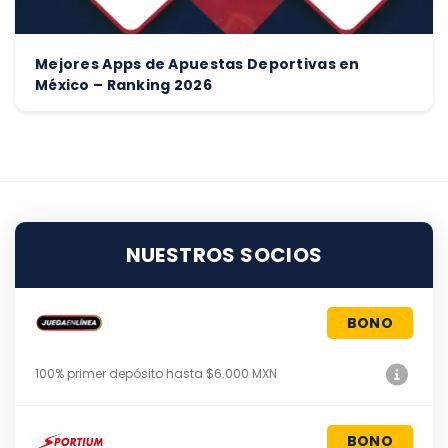
Mejores Apps de Apuestas Deportivas en
México – Ranking 2026
NUESTROS SOCIOS
BONO
100% primer depósito hasta $6.000 MXN
BONO