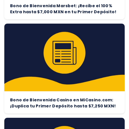
Bono de Bienvenida Marsbet: ¡Recibe el 100%
Extra hasta $7,000 MXN en tu Primer Depósito!
Bono de Bienvenida Casino en MiCasino.com:
¡Duplica tu Primer Depósito hasta $7,250 MXN!