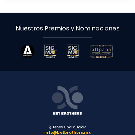
Nuestros Premios y Nominaciones
¿Tienes una duda?
info@betbrothers.mx