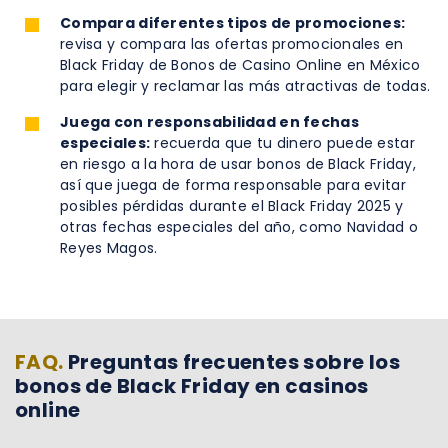
Compara diferentes tipos de promociones:
revisa y compara las ofertas promocionales en
Black Friday de Bonos de Casino Online en México
para elegir y reclamar las más atractivas de todas.
Juega con responsabilidad en fechas
especiales:
recuerda que tu dinero puede estar
en riesgo a la hora de usar bonos de Black Friday,
así que juega de forma responsable para evitar
posibles pérdidas durante el Black Friday 2025 y
otras fechas especiales del año, como Navidad o
Reyes Magos.
FAQ.
Preguntas frecuentes sobre los
bonos de Black Friday en casinos
online