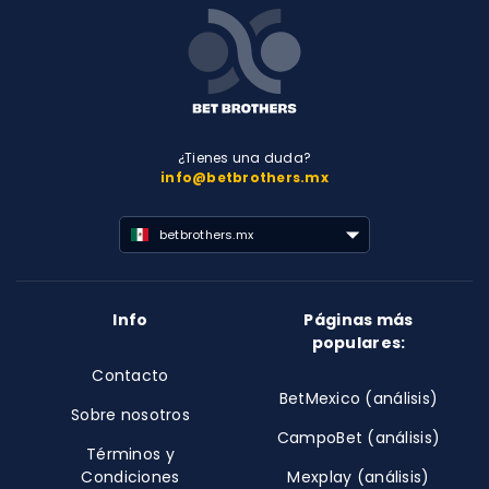
¿Tienes una duda?
info@betbrothers.mx
betbrothers.mx
Info
Páginas más
populares:
Contacto
BetMexico (análisis)
Sobre nosotros
CampoBet (análisis)
Términos y
Condiciones
Mexplay (análisis)