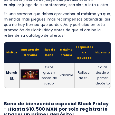
cualquier juego de tu preferencia, sea slot, ruleta u otro.
Es una semana que debes aprovechar al máximo ya que,
mientras más juegues, más recompensas obtendrás, así
que no hay tiempo que perder. ¡Ve y participa en esta
promoción de Black Friday antes de que el casino la
retire de su catálogo de ofertas!
Requisitos
Imagen de
Tipo de
Máximo
Visitar
de
Vigencia
la Promo
bono
Premio
apuesta
Giros
7 días
Marsb
gratis y
Rollover
desde el
Variable
et
bonos de
de X50
primer
juego
depósito
Bono de bienvenida especial Black Friday
- ¡Hasta $10.500 MXN por solo registrarte
y hacer un primer depósito!