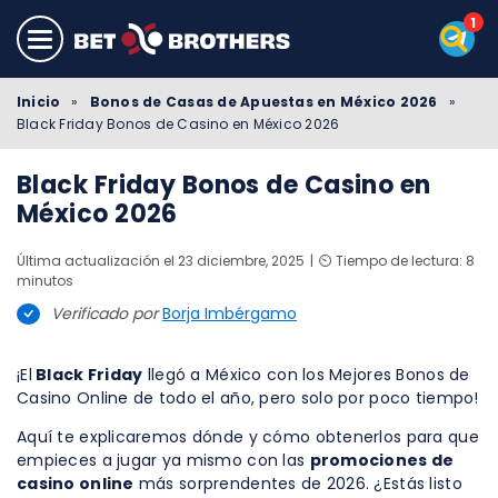
Inicio
»
Bonos de Casas de Apuestas en México 2026
»
Black Friday Bonos de Casino en México 2026
Black Friday Bonos de Casino en
México 2026
Última actualización el 23 diciembre, 2025
⏲️ Tiempo de lectura: 8
minutos
Verificado por
Borja Imbérgamo
¡El
Black Friday
llegó a México con los Mejores Bonos de
Casino Online de todo el año, pero solo por poco tiempo!
Aquí te explicaremos dónde y cómo obtenerlos para que
empieces a jugar ya mismo con las
promociones de
casino online
más sorprendentes de 2026. ¿Estás listo