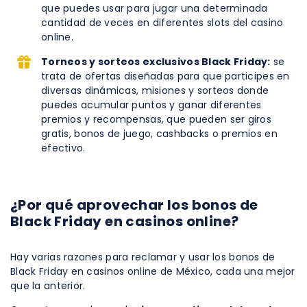
que puedes usar para jugar una determinada
cantidad de veces en diferentes slots del casino
online.
Torneos y sorteos exclusivos Black Friday:
se
trata de ofertas diseñadas para que participes en
diversas dinámicas, misiones y sorteos donde
puedes acumular puntos y ganar diferentes
premios y recompensas, que pueden ser giros
gratis, bonos de juego, cashbacks o premios en
efectivo.
¿Por qué aprovechar los bonos de
Black Friday en casinos online?
Hay varias razones para reclamar y usar los bonos de
Black Friday en casinos online de México, cada una mejor
que la anterior.