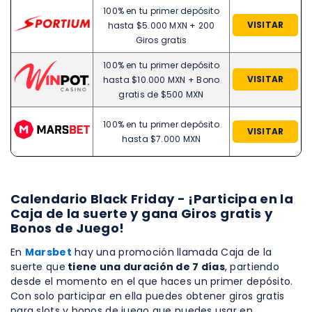
100% en tu primer depósito
VISITAR
hasta $5.000 MXN + 200
Giros gratis
100% en tu primer depósito
VISITAR
hasta $10.000 MXN + Bono
gratis de $500 MXN
100% en tu primer depósito
VISITAR
hasta $7.000 MXN
Calendario Black Friday - ¡Participa en la
Caja de la suerte y gana Giros gratis y
Bonos de Juego!
En
Marsbet
hay una promoción llamada Caja de la
suerte que
tiene una duración de 7 días
, partiendo
desde el momento en el que haces un primer depósito.
Con solo participar en ella puedes obtener giros gratis
para slots y bonos de juego que puedes usar en