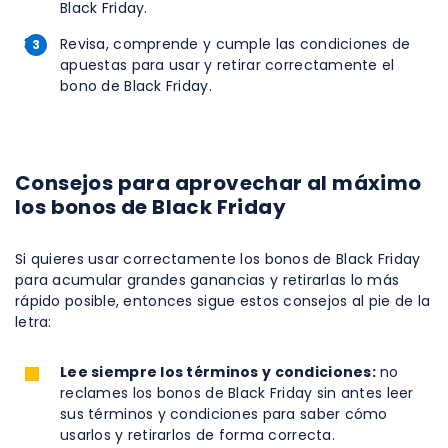
Black Friday.
Revisa, comprende y cumple las condiciones de
apuestas para usar y retirar correctamente el
bono de Black Friday.
Consejos para aprovechar al máximo
los bonos de Black Friday
Si quieres usar correctamente los bonos de Black Friday
para acumular grandes ganancias y retirarlas lo más
rápido posible, entonces sigue estos consejos al pie de la
letra:
Lee siempre los términos y condiciones:
no
reclames los bonos de Black Friday sin antes leer
sus términos y condiciones para saber cómo
usarlos y retirarlos de forma correcta.