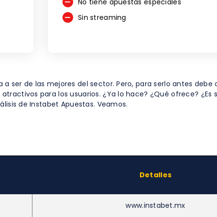
No tiene apuestas especiales
Sin streaming
a ser de las mejores del sector. Pero, para serlo antes debe 
tractivos para los usuarios. ¿Ya lo hace? ¿Qué ofrece? ¿Es 
álisis de Instabet Apuestas. Veamos.
Detalles
www.instabet.mx