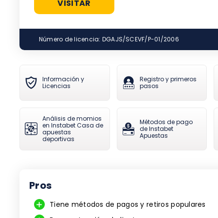
VISITAR
Número de licencia: DGAJS/SCEVF/P-01/2006
Información y
Registro y primeros
Licencias
pasos
Análisis de momios
Métodos de pago
en Instabet Casa de
de Instabet
apuestas
Apuestas
deportivas
Pros
Tiene métodos de pagos y retiros populares