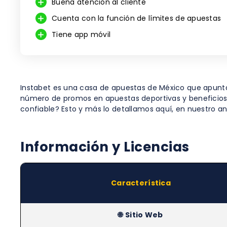
Buena atención al cliente
Cuenta con la función de límites de apuestas
Tiene app móvil
Instabet es una casa de apuestas de México que apunta 
número de promos en apuestas deportivas y beneficios a
confiable? Esto y más lo detallamos aquí, en nuestro an
Información y Licencias
Característica
🌐
Sitio Web