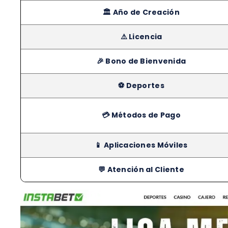
🏛️ Año de Creación
⚠️ Licencia
🎉 Bono de Bienvenida
⚽️ Deportes
💳 Métodos de Pago
📱 Aplicaciones Móviles
💬 Atención al Cliente