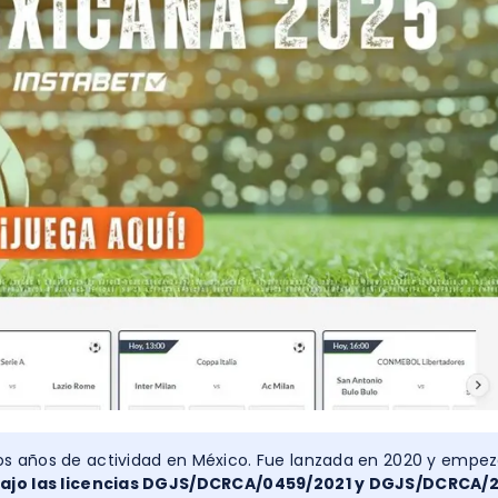
os años de actividad en México. Fue lanzada en 2020 y empez
bajo las licencias DGJS/DCRCA/0459/2021 y DGJS/DCRCA/