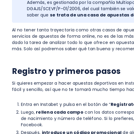
Además, es gestionada por la compañía Multiopcio
DGAJS/SCEVF/P-01/2006, del cual también se vale 
saber que
se trata de una casa de apuestas d
Al no tener tanta trayectoria como otras casas de apu
servicios de apuestas de forma online, no es de las má
dado la tarea de analizar todo lo que ofrece en apuestas
más. Solo así podremos saber qué tan buena y recomen
Registro y primeros pasos
Si quieres empezar a hacer apuestas deportivas en Inst
fácil y sencillo, así que no te tomará mucho tiempo hac
Entra en Instabet y pulsa en el botón de “
Regístrat
Luego,
rellena cada campo
con los datos correspo
de nacimiento y número de teléfono. Si lo prefiere
Facebook.
Después,
introduce un código promocional
de al