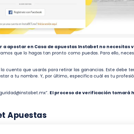
 a apostar en Casa de apuestas Instabet no necesitas ve
ndamos que lo hagas tan pronto como puedas. Para ello, neces
la cuenta que usarás para retirar las ganancias. Este debe t
ar a tu nombre. Y, por último, especifica cuál es tu profesi
eguridad@instabet.mx”.
El proceso de verificación tomará 
et Apuestas