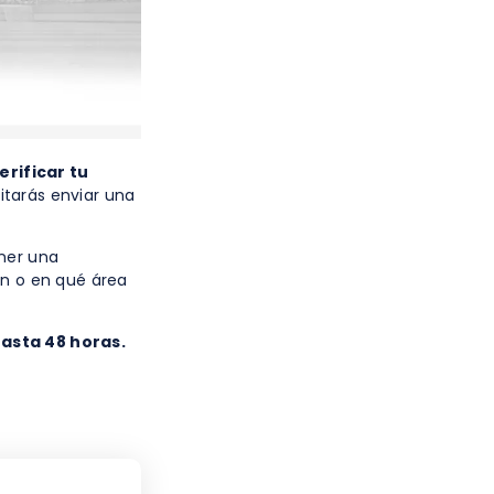
rificar tu
itarás enviar una
ener una
ón o en qué área
hasta 48 horas.