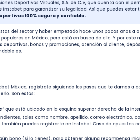
nes Deportivas Virtuales, S.A. de C.V, que cuenta con el per
Instabet para garantizar su legalidad. Así que puedes estar t
eportivas 100% segura y confiable.
estas del sector y haber empezado hace unos pocos años a o
s populares en México, pero está en busca de ello. Y por est
 deportivas, bonos y promociones, atención al cliente, depósit
dable es.
abet México, regístrate siguiendo los pasos que te damos a co
erlo. Son estos:
e
” que está ubicado en la esquina superior derecha de la inter
ndientes, tales como nombre, apellido, correo electrónico, c
s, también puedes registrarte en Instabet Casa de apuestas c
gún bono (si lo tienes), para obtener alguna recompensa inicia