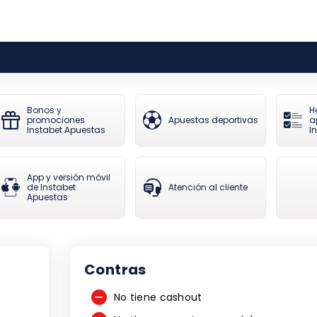
Bonos y
H
promociones
Apuestas deportivas
a
Instabet Apuestas
I
App y versión móvil
de Instabet
Atención al cliente
Apuestas
Contras
No tiene cashout