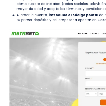
cómo supiste de Instabet (redes sociales, televisió
mayor de edad y acepta los términos y condiciones. 
Al crear la cuenta,
introduce el código postal
de t
tu primer depósito y así empezar a apostar en Casa