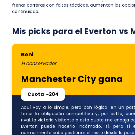
frenar carreras con faltas tácticas, aumentan las opcion
continuidad.
Mis picks para el Everton vs
Beni
El conservador
Manchester City gana
Cuota
-204
Aquí voy a lo simple, pero con lógica: en un par
tener la obligación competitiva y, por estilo, p
rival, la victoria visitante a esta cuota me encaja 
Everton puede hacerlo incómodo, sí, pero si 
normalmente sabe gestionar el resto desde la posesi