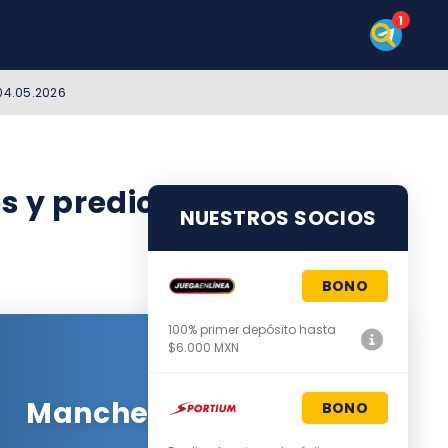
04.05.2026
s y predicciones
NUESTROS SOCIOS
BONO
100% primer depósito hasta
$6.000 MXN
Manchester City
BONO