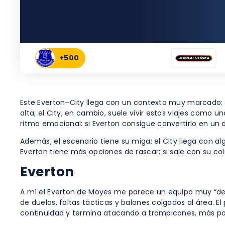
+500
Este Everton–City llega con un contexto muy marcado: l
alta; el City, en cambio, suele vivir estos viajes como u
ritmo emocional: si Everton consigue convertirlo en un 
Además, el escenario tiene su miga: el City llega con al
Everton tiene más opciones de rascar; si sale con su col
Everton
A mí el Everton de Moyes me parece un equipo muy “de p
de duelos, faltas tácticas y balones colgados al área. 
continuidad y termina atacando a trompicones, más por 