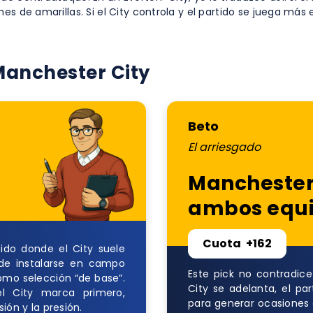
es de amarillas. Si el City controla y el partido se juega má
 Manchester City
Beto
El arriesgado
Manchester
ambos equ
Cuota
+162
tido donde el City suele
uede instalarse en campo
Este pick no contradice
como selección “de base”.
City se adelanta, el pa
el City marca primero,
para generar ocasiones 
ón y la presión.