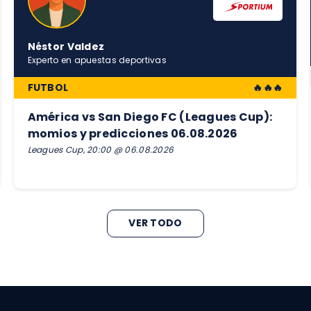
Néstor Valdez
Experto en apuestas deportivas
FUTBOL
🔥🔥🔥
América vs San Diego FC (Leagues Cup):
momios y predicciones 06.08.2026
Leagues Cup, 20:00 @ 06.08.2026
VER TODO