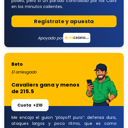
paseo, pero sí un partido controlado por los Cavs
en los minutos calientes.
Regístrate y apuesta
Apoyado por
Beto
El arriesgado
Cavaliers gana y menos
de 215.5
Cuota
+210
Me encaja el guion “playoff puro”: defensa dura,
ataques largos y poco ritmo, que es como