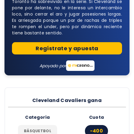
Toronto ha sobrevivido en la serie. Si Cleveland se
pone por delante, no le interesa un intercambio
loco, sino cerrar el aro y jugar posesiones largas.
Es arriesgada porque un par de rachas de triples
te rompen el under, pero por dinámica reciente
tiene bastante sentido.
Regístrate y apuesta
Apoyado por
Cleveland Cavaliers gana
Categoría
Cuota
-400
BÁSQUETBOL