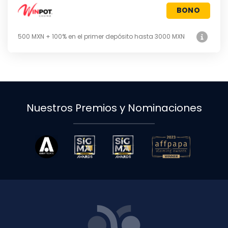
BONO
500 MXN + 100% en el primer depósito hasta 3000 MXN
Nuestros Premios y Nominaciones