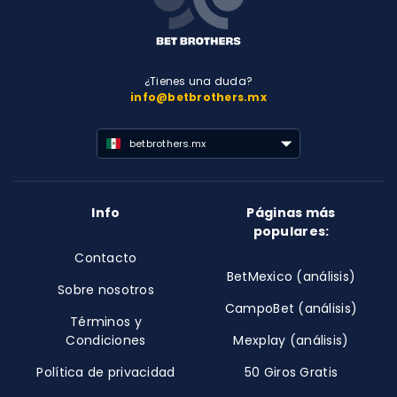
¿Tienes una duda?
info@betbrothers.mx
betbrothers.mx
Info
Páginas más
populares:
Contacto
BetMexico (análisis)
Sobre nosotros
CampoBet (análisis)
Términos y
Condiciones
Mexplay (análisis)
Política de privacidad
50 Giros Gratis