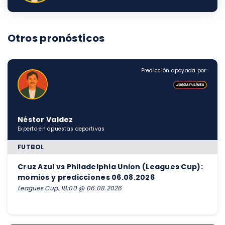
Otros pronósticos
Predicción apoyada por:
Néstor Valdez
Experto en apuestas deportivas
FUTBOL
Cruz Azul vs Philadelphia Union (Leagues Cup):
momios y predicciones 06.08.2026
Leagues Cup, 18:00 @ 06.08.2026