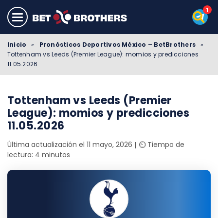
Inicio
»
Pronósticos Deportivos México – BetBrothers
»
Tottenham vs Leeds (Premier League): momios y predicciones
11.05.2026
Tottenham vs Leeds (Premier
League): momios y predicciones
11.05.2026
Última actualización el 11 mayo, 2026
⏲️ Tiempo de
lectura: 4 minutos