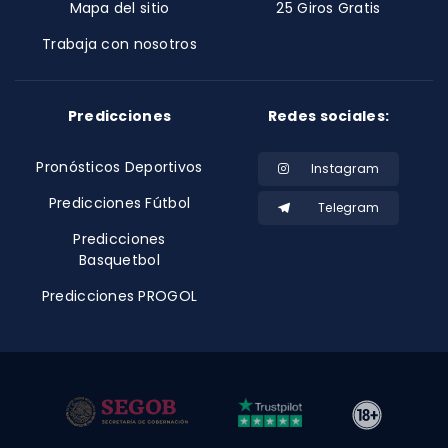
Mapa del sitio
25 Giros Gratis
Trabaja con nosotros
Predicciones
Redes sociales:
Pronósticos Deportivos
Instagram
Predicciones Fútbol
Telegram
Predicciones
Basquetbol
Predicciones PROGOL