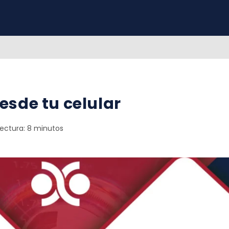
sde tu celular
lectura: 8 minutos