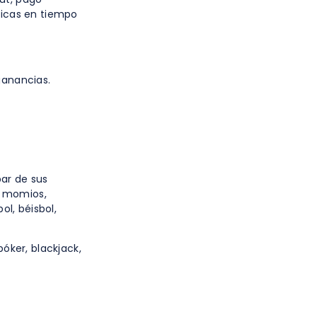
ticas en tiempo
ganancias.
ar de sus
s momios,
l, béisbol,
óker, blackjack,