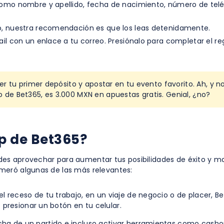
omo nombre y apellido, fecha de nacimiento, número de teléf
, nuestra recomendación es que los leas detenidamente.
il con un enlace a tu correo. Presiónalo para completar el reg
er tu primer depósito y apostar en tu evento favorito. Ah, y no
 de Bet365, es 3.000 MXN en apuestas gratis. Genial, ¿no?
p de Bet365?
es aprovechar para aumentar tus posibilidades de éxito y ma
meró algunas de las más relevantes:
el receso de tu trabajo, en un viaje de negocio o de placer, B
o presionar un botón en tu celular.
ha de un partido e incluso activar herramientas como casho