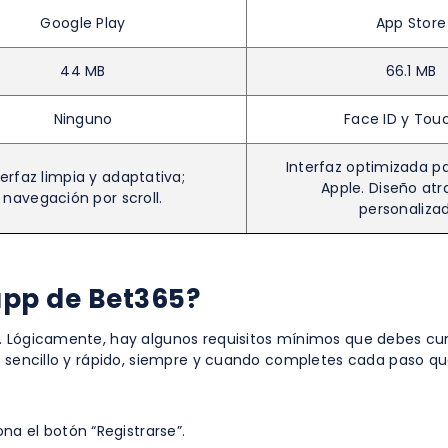
Google Play
App Store
44 MB
66.1 MB
Ninguno
Face ID y Tou
Interfaz optimizada pa
terfaz limpia y adaptativa;
Apple. Diseño atr
navegación por scroll.
personaliza
app de Bet365?
a. Lógicamente, hay algunos requisitos mínimos que debes cu
es sencillo y rápido, siempre y cuando completes cada paso q
na el botón “Registrarse”.