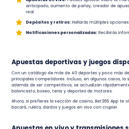
anticipado, aumento de parlay, creador de apuest
real.
Depósitos y retiros:
Hallarás múltiples opciones 
Notificaciones personalizadas:
Recibirás info
Apuestas deportivas y juegos disp
Con un catálogo de más de 40 deportes y poco más de 3
principales competidores. Incluso, en algunos casos, 
además de ser competitivos, se actualizan rápidamente.
baloncesto, boxeo, tenis y deportes de motores.
Ahora, si prefieres la sección de casino, Bet365 App te 
bacará, ruleta, dardos y juegos en vivo con crupier.
Apuestas en vivo y transmisiones 