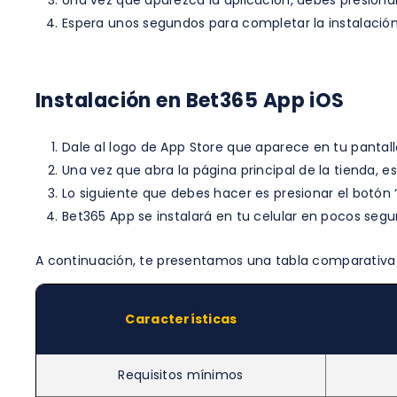
Una vez que aparezca la aplicación, debes presionar
Espera unos segundos para completar la instalació
Instalación en Bet365 App iOS
Dale al logo de App Store que aparece en tu pantall
Una vez que abra la página principal de la tienda, e
Lo siguiente que debes hacer es presionar el botón 
Bet365 App se instalará en tu celular en pocos segu
A continuación, te presentamos una tabla comparativa 
Características
Requisitos mínimos