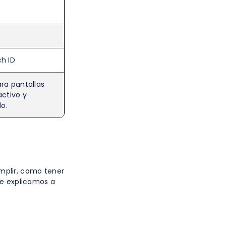
ch ID
ra pantallas
activo y
do.
mplir, como tener
ue explicamos a