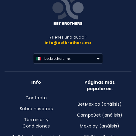
¿Tienes una duda?
info@betbrothers.mx
betbrothers.mx
Info
Páginas más
populares:
Contacto
BetMexico (análisis)
Sobre nosotros
CampoBet (análisis)
Términos y
Condiciones
Mexplay (análisis)