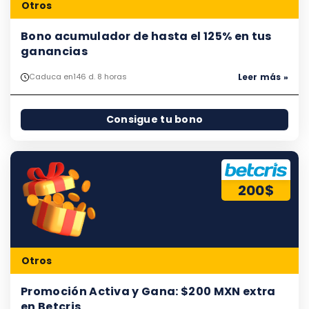
Otros
Bono acumulador de hasta el 125% en tus
ganancias
Caduca en
146 d. 8 horas
Leer más »
Consigue tu bono
200$
Otros
Promoción Activa y Gana: $200 MXN extra
en Betcris