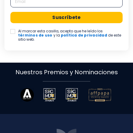
Al marcar esta casilla, acepto que he leído los
términos de uso
y la
política de privacidad
de este
sitio web.
Nuestros Premios y Nominaciones