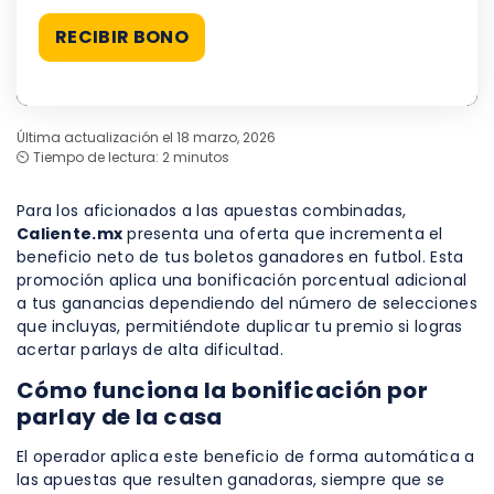
RECIBIR BONO
Última actualización el 18 marzo, 2026
⏲️ Tiempo de lectura: 2 minutos
Para los aficionados a las apuestas combinadas,
Caliente.mx
presenta una oferta que incrementa el
beneficio neto de tus boletos ganadores en futbol. Esta
promoción aplica una bonificación porcentual adicional
a tus ganancias dependiendo del número de selecciones
que incluyas, permitiéndote duplicar tu premio si logras
acertar parlays de alta dificultad.
Cómo funciona la bonificación por
parlay de la casa
El operador aplica este beneficio de forma automática a
las apuestas que resulten ganadoras, siempre que se