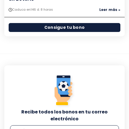
Caduca en
146 d. 8 horas
Leer más »
Consigue tu bono
Recibe todos los bonos en tu correo
electrónico