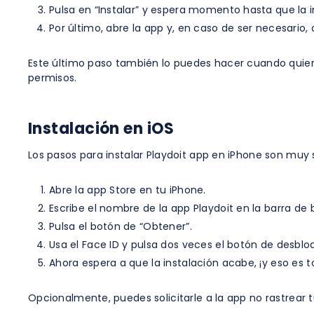
Pulsa en “Instalar” y espera momento hasta que la i
Por último, abre la app y, en caso de ser necesario, 
Este último paso también lo puedes hacer cuando quieras
permisos.
Instalación en iOS
Los pasos para instalar Playdoit app en iPhone son muy s
Abre la app Store en tu iPhone.
Escribe el nombre de la app Playdoit en la barra de
Pulsa el botón de “Obtener”.
Usa el Face ID y pulsa dos veces el botón de desbl
Ahora espera a que la instalación acabe, ¡y eso es t
Opcionalmente, puedes solicitarle a la app no rastrear t