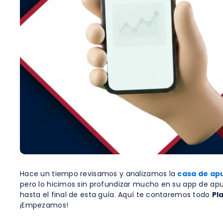
Hace un tiempo revisamos y analizamos la
casa de ap
pero lo hicimos sin profundizar mucho en su app de ap
hasta el final de esta guía. Aquí te contaremos todo
Pl
¡Empezamos!