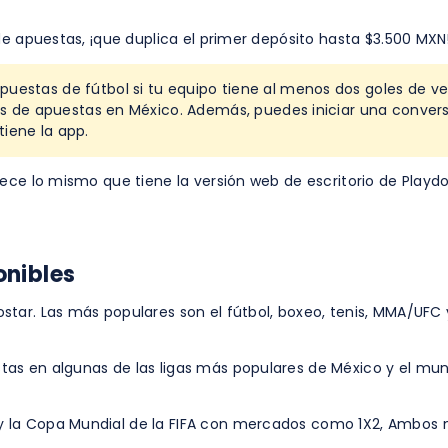
de apuestas, ¡que duplica el primer depósito hasta $3.500 MXN
puestas de fútbol si tu equipo tiene al menos dos goles de ve
ps de apuestas en México. Además, puedes iniciar una conver
tiene la app.
ece lo mismo que tiene la versión web de escritorio de Playdoi
onibles
star. Las más populares son el fútbol, boxeo, tenis, MMA/UFC 
as en algunas de las ligas más populares de México y el mun
 la Copa Mundial de la FIFA con mercados como 1X2, Ambos 