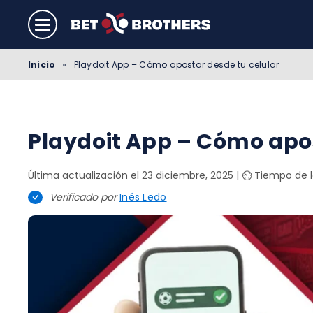
Inicio
»
Playdoit App – Cómo apostar desde tu celular
Playdoit App – Cómo apos
Última actualización el 23 diciembre, 2025
|
⏲️ Tiempo de 
Verificado por
Inés Ledo