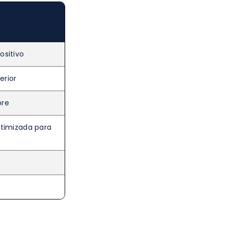
ositivo
erior
ore
optimizada para