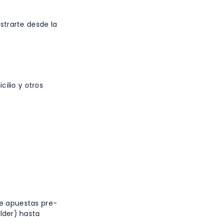
strarte desde la
ilio y otros
de apuestas pre-
lder) hasta