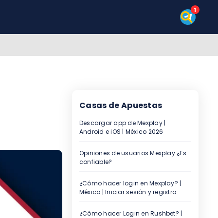
Casas de Apuestas
Descargar app de Mexplay |
Android e iOS | México 2026
Opiniones de usuarios Mexplay ¿Es
confiable?
¿Cómo hacer login en Mexplay? |
México | Iniciar sesión y registro
¿Cómo hacer Login en Rushbet? |