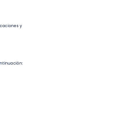
icaciones y
ontinuación: