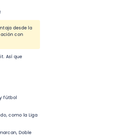
!
ntaja desde la
sación con
t. Así que
y fútbol
do, como la Liga
marcan, Doble