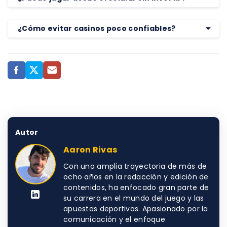
¿Cómo evitar casinos poco confiables?
Autor
Aaron Rivas
Con una amplia trayectoria de más de
ocho años en la redacción y edición de
contenidos, ha enfocado gran parte de
su carrera en el mundo del juego y las
apuestas deportivas. Apasionado por la
comunicación y el enfoque