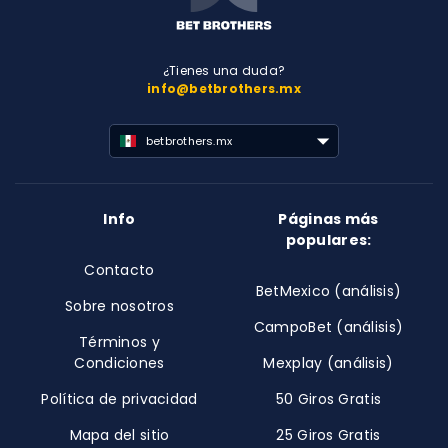
¿Tienes una duda?
info@betbrothers.mx
betbrothers.mx
Info
Páginas más
populares:
Contacto
BetMexico (análisis)
Sobre nosotros
CampoBet (análisis)
Términos y
Condiciones
Mexplay (análisis)
Política de privacidad
50 Giros Gratis
Mapa del sitio
25 Giros Gratis