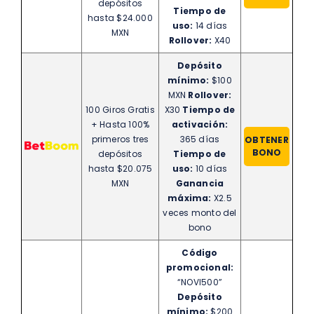
depósitos
Tiempo de
hasta $24.000
uso:
14 días
MXN
Rollover:
X40
Depósito
mínimo:
$100
MXN
Rollover:
100 Giros Gratis
X30
Tiempo de
+ Hasta 100%
activación:
primeros tres
365 días
OBTENER
BONO
depósitos
Tiempo de
hasta $20.075
uso:
10 días
MXN
Ganancia
máxima:
X2.5
veces monto del
bono
Código
promocional:
“NOVI500”
Depósito
mínimo:
$200