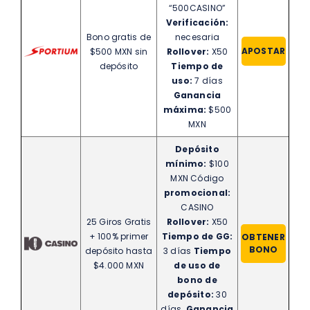
“500CASINO”
Verificación:
Bono gratis de
necesaria
APOSTAR
$500 MXN sin
Rollover:
X50
depósito
Tiempo de
uso:
7 días
Ganancia
máxima:
$500
MXN
Depósito
mínimo:
$100
MXN Código
promocional:
CASINO
25 Giros Gratis
Rollover:
X50
+ 100% primer
Tiempo de GG:
OBTENER
BONO
depósito hasta
3 días
Tiempo
$4.000 MXN
de uso de
bono de
depósito:
30
días
Ganancia