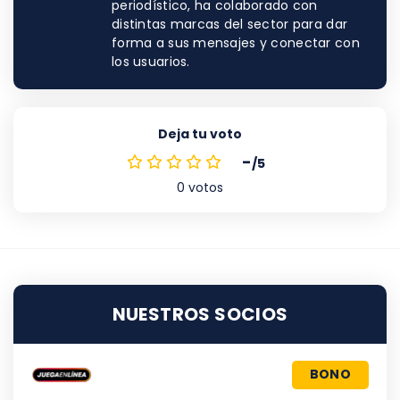
periodístico, ha colaborado con
distintas marcas del sector para dar
forma a sus mensajes y conectar con
los usuarios.
Deja tu voto
-
/5
0
votos
NUESTROS SOCIOS
BONO