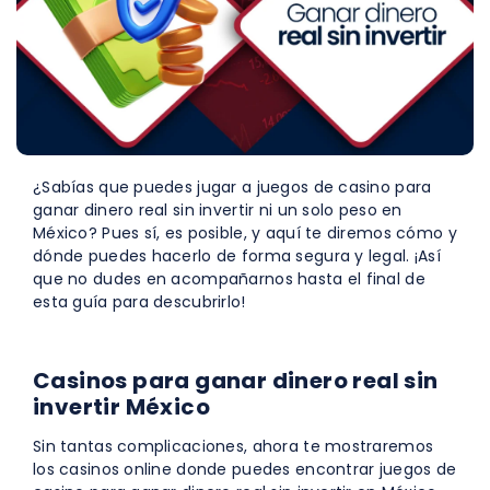
¿Sabías que puedes jugar a juegos de casino para
ganar dinero real sin invertir ni un solo peso en
México? Pues sí, es posible, y aquí te diremos cómo y
dónde puedes hacerlo de forma segura y legal. ¡Así
que no dudes en acompañarnos hasta el final de
esta guía para descubrirlo!
Casinos para ganar dinero real sin
invertir México
Sin tantas complicaciones, ahora te mostraremos
los casinos online donde puedes encontrar juegos de