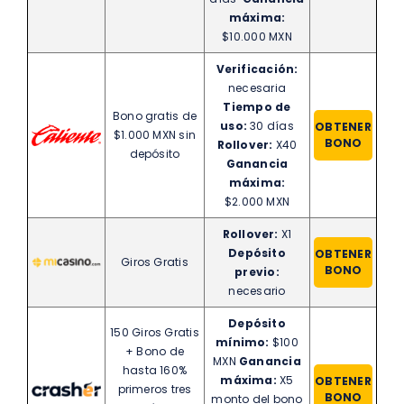
máxima:
$10.000 MXN
Verificación:
necesaria
Tiempo de
Bono gratis de
uso:
30 días
OBTENER
$1.000 MXN sin
BONO
Rollover:
X40
depósito
Ganancia
máxima:
$2.000 MXN
Rollover:
X1
Depósito
OBTENER
Giros Gratis
BONO
previo:
necesario
Depósito
150 Giros Gratis
mínimo:
$100
+ Bono de
MXN
Ganancia
hasta 160%
máxima:
X5
OBTENER
primeros tres
BONO
monto del bono