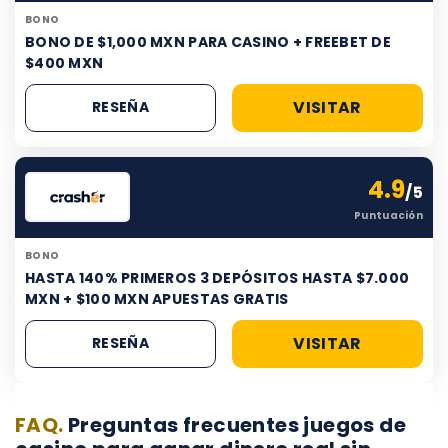
BONO
BONO DE $1,000 MXN PARA CASINO + FREEBET DE
$400 MXN
VISITAR
RESEÑA
4.9
/5
Puntuación
BONO
HASTA 140% PRIMEROS 3 DEPÓSITOS HASTA $7.000
MXN + $100 MXN APUESTAS GRATIS
VISITAR
RESEÑA
FAQ.
Preguntas frecuentes juegos de