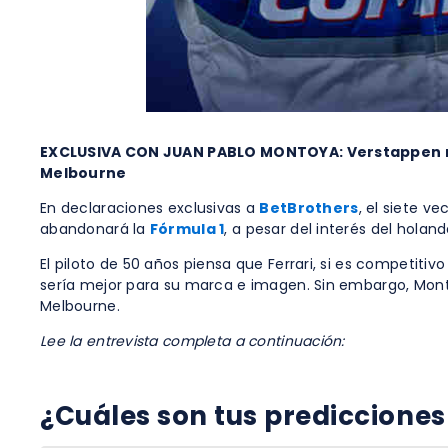
EXCLUSIVA CON JUAN PABLO MONTOYA: Verstappen no a
Melbourne
En declaraciones exclusivas a
BetBrothers
, el siete 
abandonará la
Fórmula 1
, a pesar del interés del holan
El piloto de 50 años piensa que Ferrari, si es competit
sería mejor para su marca e imagen. Sin embargo, Mon
Melbourne.
Lee la entrevista completa a continuación:
¿Cuáles son tus predicciones