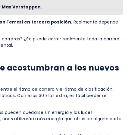
 y Max Verstappen
.
n Ferrari en tercera posición
. Realmente depende
 carreras? ¿Se puede correr realmente toda la carrera
ental.
se acostumbran a los nuevos
tre el ritmo de carrera y el ritmo de clasificación.
ticos. Con esos 30 kilos extra, es fácil perder un
otos pueden quedarse sin energía y las luces
, unos utilizarán más energía que otros en alguna parte