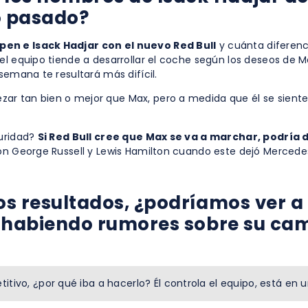
o pasado?
en e Isack Hadjar con el nuevo Red Bull
y cuánta diferenc
l equipo tiende a desarrollar el coche según los deseos de Ma
semana te resultará más difícil.
ar tan bien o mejor que Max, pero a medida que él se sient
guridad?
Si Red Bull cree que Max se va a marchar, podría 
con George Russell y Lewis Hamilton cuando este dejó Mercedes
enos resultados, ¿podríamos ver
rá habiendo rumores sobre su ca
itivo, ¿por qué iba a hacerlo? Él controla el equipo, está en 