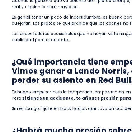
Cuando la persona que va delante de ti pierde energía,
mal y alguien lo hará muy bien.
Es genial tener un poco de incertidumbre, es bueno para
quejarán. Los pilotos se quejarán de que los coches n
Los espectadores ocasionales que no hayan visto ningun
publicidad para el deporte.
¿Qué importancia tiene empez
Vimos ganar a Lando Norris
perder su asiento en Red Bull
Es bueno empezar bien la temporada, empezar bien en M
Pero
si tienes un accidente, te añades presión para
Sin embargo, fíjate en Isack Hadjar, que tuvo un accide
¿Habrá mucha presión sobre 