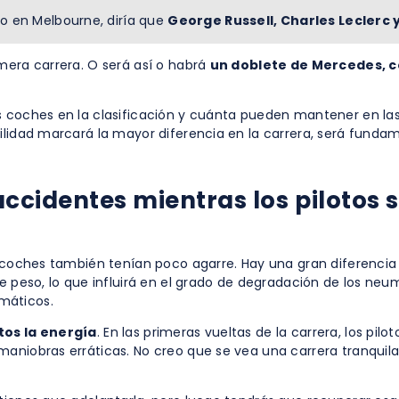
io en Melbourne, diría que
George Russell, Charles Leclerc
mera carrera. O será así o habrá
un doblete de Mercedes, co
s coches en la clasificación y cuánta pueden mantener en las
ilidad marcará la mayor diferencia en la carrera, será fundam
ccidentes mientras los pilotos 
 coches también tenían poco agarre. Hay una gran diferencia en
e peso, lo que influirá en el grado de degradación de los neumá
máticos.
tos la energía
. En las primeras vueltas de la carrera, los pil
aniobras erráticas. No creo que se vea una carrera tranquila