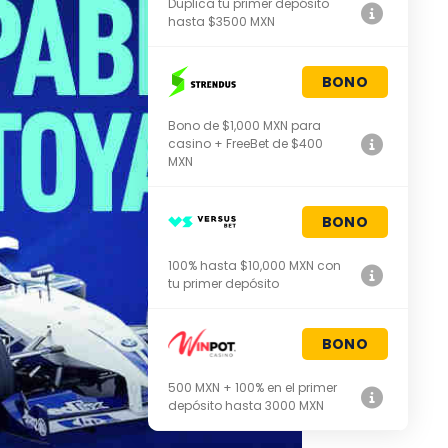
Duplica tu primer depósito
hasta $3500 MXN
BONO
Bono de $1,000 MXN para
casino + FreeBet de $400
MXN
BONO
100% hasta $10,000 MXN con
tu primer depósito
BONO
500 MXN + 100% en el primer
depósito hasta 3000 MXN