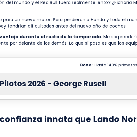
eón del mundo y el Red Bull fuera realmente lento? ¿Ficharí
o para un nuevo motor. Pero perdieron a Honda y todo el mun
ey tendrían dificultades antes del nuevo año de coches.
 ventaja durante el resto de la temporada
. Me sorprender
nte por delante de los demás. Lo que sí pasa es que los equipo
Bono:
Hasta 140% primeros
lotos 2026 - George Rusell
 confianza innata que Lando Norr