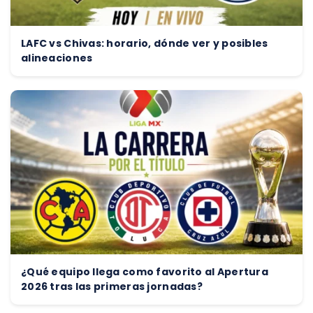
LAFC vs Chivas: horario, dónde ver y posibles
alineaciones
¿Qué equipo llega como favorito al Apertura
2026 tras las primeras jornadas?