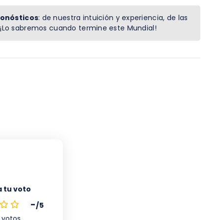
ronósticos
: de nuestra intuición y experiencia, de las
3? ¡Lo sabremos cuando termine este Mundial!
 tu voto
-
/5
votos