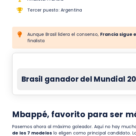
Tercer puesto: Argentina
Aunque Brasil lidera el consenso,
Francia sigue 
finalista
Brasil ganador del Mundial 2
Mbappé, favorito para ser 
Pasemos ahora al máximo goleador. Aquí no hay mucha
de los 7 modelos
lo eligen como principal candidato.