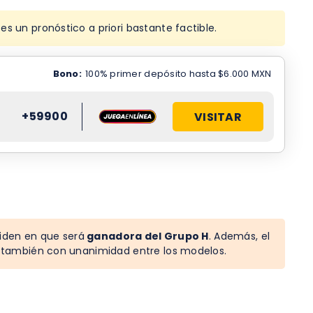
s un pronóstico a priori bastante factible.
Bono:
100% primer depósito hasta $6.000 MXN
+59900
VISITAR
ciden en que será
ganadora del Grupo H
. Además, el
también con unanimidad entre los modelos.