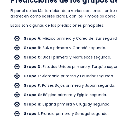
Predicciones de los grupos d
El panel de las IAs también deja varios consensos entre 
aparecen como líderes claras, con los 7 modelos coinc
Estas son algunas de las predicciones principales:
Grupo A:
México primero y Corea del Sur segund
Grupo B:
Suiza primera y Canadá segunda.
Grupo C:
Brasil primera y Marruecos segunda.
Grupo D:
Estados Unidos primero y Turquía segu
Grupo E:
Alemania primera y Ecuador segunda.
Grupo F:
Países Bajos primera y Japón segunda.
Grupo G:
Bélgica primera y Egipto segunda.
Grupo H:
España primera y Uruguay segunda.
Grupo I:
Francia primera y Senegal segunda.