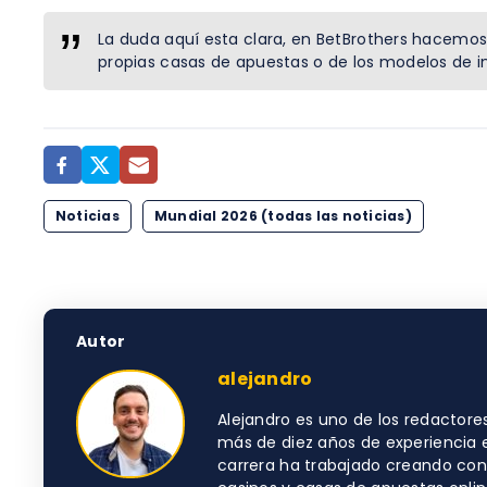
La duda aquí esta clara, en BetBrothers hacemos
propias casas de apuestas o de los modelos de in
Noticias
Mundial 2026 (todas las noticias)
Autor
alejandro
Alejandro es uno de los redactore
más de diez años de experiencia en
carrera ha trabajado creando con