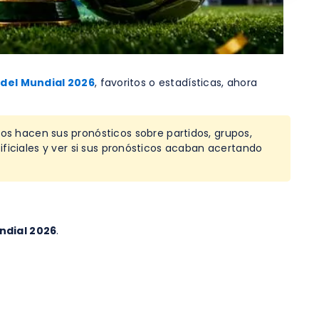
del Mundial 2026
, favoritos o estadísticas, ahora
os hacen sus pronósticos sobre partidos, grupos,
ificiales y ver si sus pronósticos acaban acertando
undial 2026
.