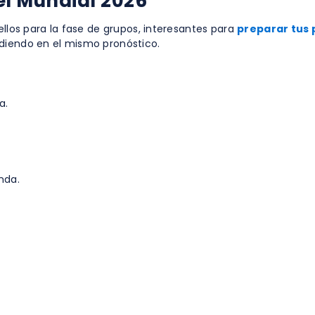
el Mundial 2026
ellos para la fase de grupos, interesantes para
preparar tus 
idiendo en el mismo pronóstico.
a.
nda.