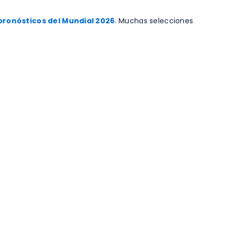
pronósticos del Mundial 2026
. Muchas selecciones