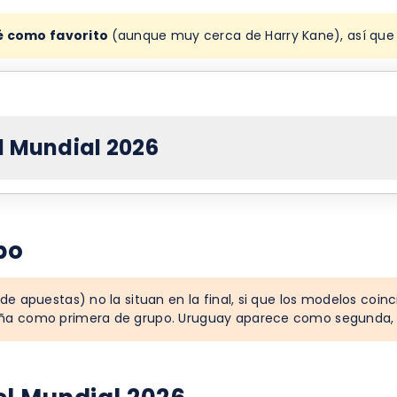
 como favorito
(aunque muy cerca de Harry Kane), así que e
 Mundial 2026
po
de apuestas) no la situan en la final, si que los modelos coin
aña como primera de grupo. Uruguay aparece como segunda, 