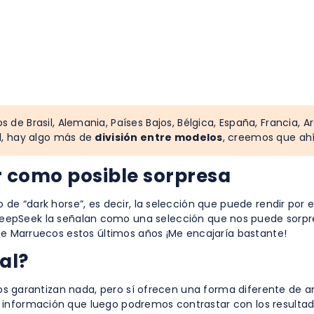
s de Brasil, Alemania, Países Bajos, Bélgica, España, Francia, 
l, hay algo más de
división entre modelos
, creemos que ahí
 como posible sorpresa
o de “dark horse”, es decir, la selección que puede rendir po
DeepSeek la señalan como una selección que nos puede sorpr
 de Marruecos estos últimos años ¡Me encajaría bastante!
al?
o nos garantizan nada, pero sí ofrecen una forma diferente de 
 información que luego podremos contrastar con los resultad