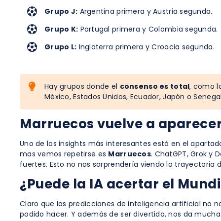
Grupo J:
Argentina primera y Austria segunda.
Grupo K:
Portugal primera y Colombia segunda.
Grupo L:
Inglaterra primera y Croacia segunda.
Hay grupos donde el
consenso es total
, como lo
México, Estados Unidos, Ecuador, Japón o Senega
Marruecos vuelve a aparecer
Uno de los insights más interesantes está en el apartad
mas vemos repetirse es
Marruecos
. ChatGPT, Grok y 
fuertes. Esto no nos sorprendería viendo la trayectoria
¿Puede la IA acertar el Mundi
Claro que las predicciones de inteligencia artificial n
podido hacer. Y además de ser divertido, nos da mucha