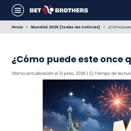
Inicio
»
Mundial 2026 (todas las noticias)
»
¿Cómo puede
¿Cómo puede este once q
Última actualización el 12 junio, 2026
|
⏲️ Tiempo de lectur