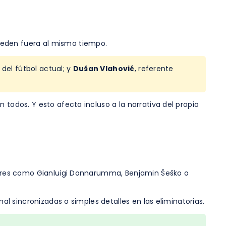
ueden fuera al mismo tiempo.
del fútbol actual; y
Dušan Vlahović
, referente
 todos. Y esto afecta incluso a la narrativa del propio
gadores como Gianluigi Donnarumma, Benjamin Šeško o
al sincronizadas o simples detalles en las eliminatorias.