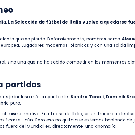
rneo
lia.
La Selección de fútbol de Italia vuelve a quedarse fu
el talento que se pierde. Defensivamente, nombres como
Aless
a europea. Jugadores modernos, técnicos y con una salida li
otal, sino una que no ha sabido competir en los momentos clave
 partidos
entes je incluso más impactante.
Sandro Tonali, Dominik Szo
brio puro.
 el mismo motivo. En el caso de Italia, es un fracaso colecti
lasificarse… aún. Pero eso no quita que estemos hablando de
los fuera del Mundial es, directamente, una anomalía.