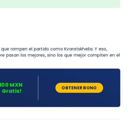
es que rompen el partido como Kvaratskhelia. Y eso,
pre pasan los mejores, sino los que mejor compiten en el
$100 MXN
OBTENER BONO
 Gratis!