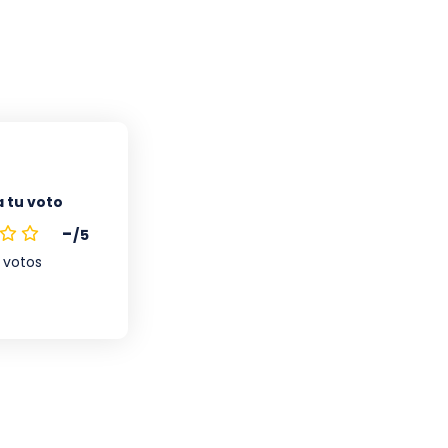
 tu voto
-
/5
votos