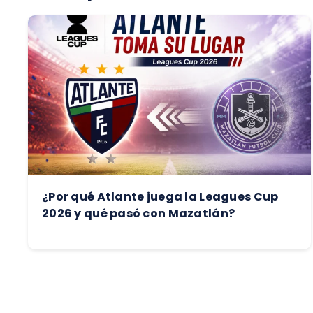
¿Por qué Atlante juega la Leagues Cup
2026 y qué pasó con Mazatlán?