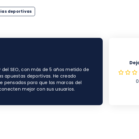
ias deportivas
Deja
 y del SEO, con más de 5 años metido de
as apuestas deportivas. He creado
0
line pensadas para que las marcas del
y conecten mejor con sus usuarios.