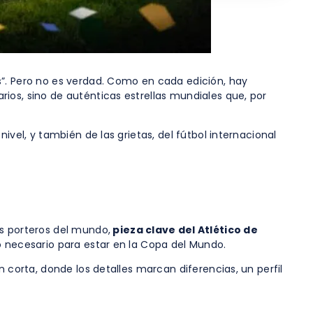
s”. Pero no es verdad. Como en cada edición, hay
ios, sino de auténticas estrellas mundiales que, por
ivel, y también de las grietas, del fútbol internacional
es porteros del mundo,
pieza clave del Atlético de
o necesario para estar en la Copa del Mundo.
 corta, donde los detalles marcan diferencias, un perfil