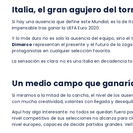
Italia, el gran agujero del to
Si hay una ausencia que define este Mundial, es la de Ita
impensable tras ganar la UEFA Euro 2020.
Y lo más duro no es solo la ausencia del equipo, sino 
Dimarco
representan el presente y el futuro de la zag
protagonistas en cualquier selección favorita.
La sensación es clara: no es una Italia en decadencia t
Un medio campo que ganaría
Si miramos a la mitad de la cancha, el nivel de los aus
con mucha creatividad, volantes con llegada y desequili
Aquí hay algo interesante: no todos se quedan fuera por
nivel competitivo de sus selecciones no alcanza para c
nivel europeo, capaces de decidir partidos grandes. Ver