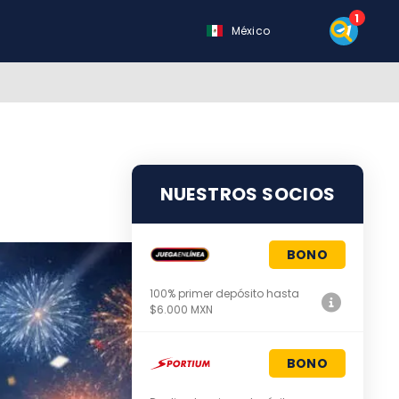
México
NUESTROS SOCIOS
BONO
100% primer depósito hasta
$6.000 MXN
BONO