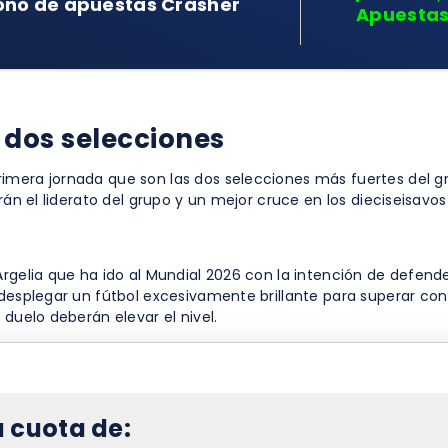
ono de apuestas Crasher
Apuestas
 dos selecciones
imera jornada que son las dos selecciones más fuertes del gr
rán el liderato del grupo y un mejor cruce en los dieciseisavos 
Argelia que ha ido al Mundial 2026 con la intención de defende
desplegar un fútbol excesivamente brillante para superar con 
 duelo deberán elevar el nivel.
a cuota de: