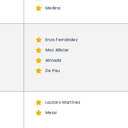
Medina
Enzo Fernández
Mac Allister
Almada
De Pau
Lautaro Martínez
Messi