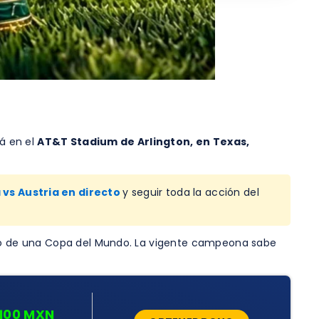
rá en el
AT&T Stadium de Arlington, en Texas,
 vs Austria en directo
y seguir toda la acción del
ntro de una Copa del Mundo. La vigente campeona sabe
$100 MXN