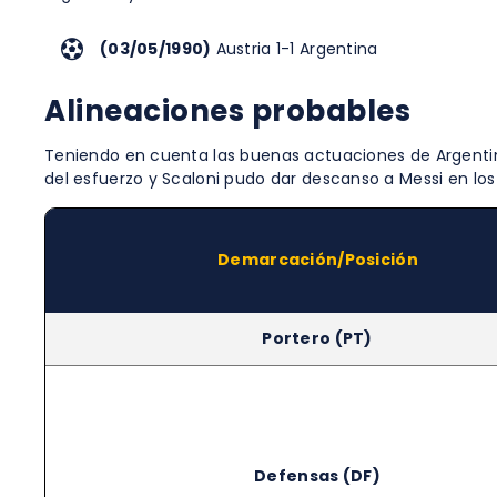
(03/05/1990)
Austria 1-1 Argentina
Alineaciones probables
Teniendo en cuenta las buenas actuaciones de Argentin
del esfuerzo y Scaloni pudo dar descanso a Messi en los
Demarcación/Posición
Portero (PT)
Defensas (DF)