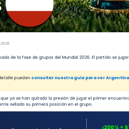
 2026.
ada de la fase de grupos del Mundial 2026. El partido se juga
 detalle pueden
consultar nuestra guía para ver Argentina
o que ya se han quitado la presión de jugar el primer encue
nte sellada su primera posición en el grupo.
¡200% + 