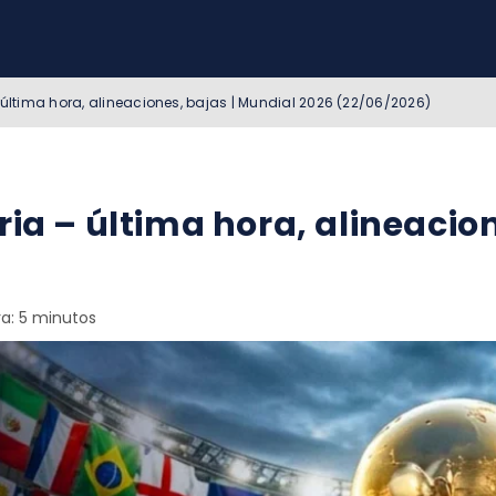
– última hora, alineaciones, bajas | Mundial 2026 (22/06/2026)
ria – última hora, alineacio
a: 5 minutos