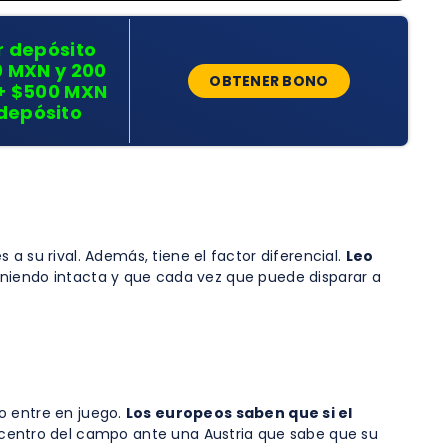
r depósito
0 MXN y 200
OBTENER BONO
 + $500 MXN
 depósito
su rival. Además, tiene el factor diferencial.
Leo
teniendo intacta y que cada vez que puede disparar a
no entre en juego.
Los europeos saben que si el
centro del campo ante una Austria que sabe que su