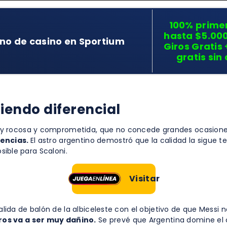
100% prime
hasta $5.00
no de casino en Sportium
Giros Gratis
gratis sin
siendo diferencial
 rocosa y comprometida, que no concede grandes ocasiones a 
rencias.
El astro argentino demostró que la calidad la sigue 
osible para Scaloni.
Visitar
salida de balón de la albiceleste con el objetivo de que Messi 
ros va a ser muy dañino.
Se prevé que Argentina domine el 