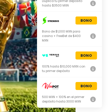
Duplica tu primer depósito
hasta $3500 MXN
BONO
Bono de $1,000 MXN para
casino + FreeBet de $400
MXN
BONO
100% hasta $10,000 MXN con
tu primer depósito
BONO
500 MXN + 100% en el primer
depósito hasta 3000 MXN