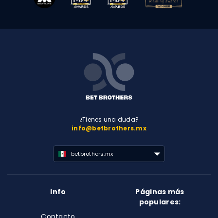
¿Tienes una duda?
info@betbrothers.mx
betbrothers.mx
Info
Páginas más
populares:
Contacto