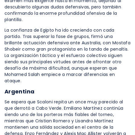
examen más exigente hasta el momento, dejando al
descubierto algunas dudas defensivas, pero también
confirmando la enorme profundidad ofensiva de la
plantilla.
La confianza de Egipto ha ido creciendo con cada
partido. Tras superar la fase de grupos, firmó una
brillante actuación defensiva ante Australia, con Mostafa
Shobeir como gran protagonista en la tanda de penaltis.
La organización táctica y el esfuerzo colectivo siguen
siendo sus principales virtudes antes de afrontar otro
desafío de máxima dificultad, aunque esperan que
Mohamed Salah empiece a marcar diferencias en
ataque.
Argentina
Se espera que Scaloni repita un once muy parecido al
que derrotó a Cabo Verde. Emiliano Martínez continúa
siendo uno de los porteros más fiables del torneo,
mientras que Cristian Romero y Lisandro Martínez
mantienen una sólida sociedad en el centro de la
defensa. Enzo Fernández y Alexis Mac Allister volverán a