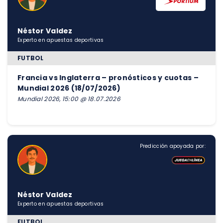
Néstor Valdez
Experto en apuestas deportivas
FUTBOL
Francia vs Inglaterra – pronósticos y cuotas –
Mundial 2026 (18/07/2026)
Mundial 2026, 15:00 @ 18.07.2026
Predicción apoyada por:
Néstor Valdez
Experto en apuestas deportivas
FUTBOL