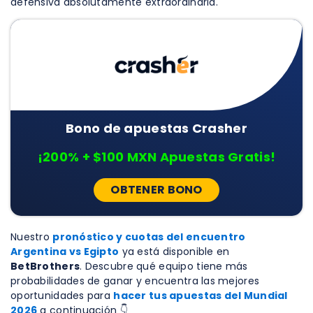
defensiva absolutamente extraordinaria.
Bono de apuestas Crasher
¡200% + $100 MXN Apuestas Gratis!
OBTENER BONO
Nuestro
pronóstico y cuotas del encuentro
Argentina vs Egipto
ya está disponible en
BetBrothers
. Descubre qué equipo tiene más
probabilidades de ganar y encuentra las mejores
oportunidades para
hacer tus apuestas del Mundial
2026
a continuación 👇