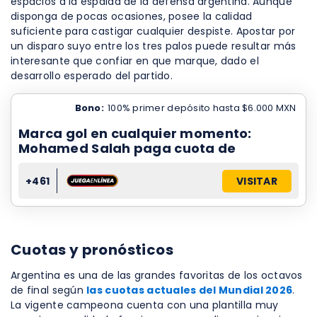
espacios a la espalda de la defensa argentina. Aunque
disponga de pocas ocasiones, posee la calidad
suficiente para castigar cualquier despiste. Apostar por
un disparo suyo entre los tres palos puede resultar más
interesante que confiar en que marque, dado el
desarrollo esperado del partido.
Bono:
100% primer depósito hasta $6.000 MXN
Marca gol en cualquier momento:
Mohamed Salah paga cuota de
+461
VISITAR
Cuotas y pronósticos
Argentina es una de las grandes favoritas de los octavos
de final según
las cuotas actuales del Mundial 2026
.
La vigente campeona cuenta con una plantilla muy