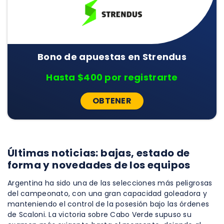
Bono de apuestas en Strendus
Hasta $400 por registrarte
OBTENER
Últimas noticias: bajas, estado de
forma y novedades de los equipos
Argentina ha sido una de las selecciones más peligrosas
del campeonato, con una gran capacidad goleadora y
manteniendo el control de la posesión bajo las órdenes
de Scaloni. La victoria sobre Cabo Verde supuso su