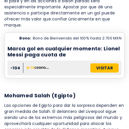
el pase y en las acciones a balón parado será
especialmente importante. Apostar por que dé una
asistencia o participe directamente en un gol puede
ofrecer más valor que confiar únicamente en que
marque.
Bono:
Bono de Bienvenida del 100% hasta 2.700 MXN
Marca gol en cualquier momento: Lionel
Messi paga cuota de
-104
VISITAR
Mohamed Salah (Egipto)
Las opciones de Egipto para dar la sorpresa dependen en
gran medida de Salah. El delantero del Liverpool sigue
siendo uno de los extremos más peligrosos del mundo y
aprovechará cualquier oportunidad para atacar los