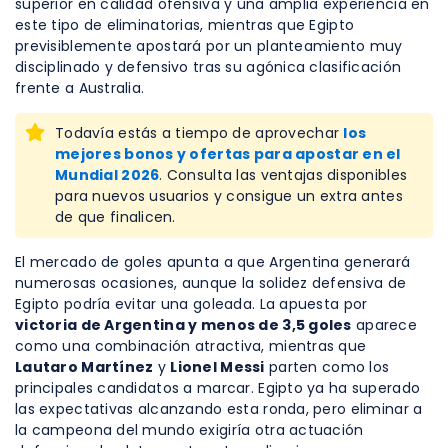
superior en calidad ofensiva y una amplia experiencia en
este tipo de eliminatorias, mientras que Egipto
previsiblemente apostará por un planteamiento muy
disciplinado y defensivo tras su agónica clasificación
frente a Australia.
Todavía estás a tiempo de aprovechar
los
mejores bonos y ofertas para apostar en el
Mundial 2026
. Consulta las ventajas disponibles
para nuevos usuarios y consigue un extra antes
de que finalicen.
El mercado de goles apunta a que Argentina generará
numerosas ocasiones, aunque la solidez defensiva de
Egipto podría evitar una goleada. La apuesta por
victoria de Argentina y menos de 3,5 goles
aparece
como una combinación atractiva, mientras que
Lautaro Martínez
y
Lionel Messi
parten como los
principales candidatos a marcar. Egipto ya ha superado
las expectativas alcanzando esta ronda, pero eliminar a
la campeona del mundo exigiría otra actuación