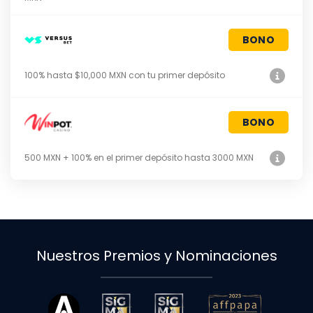
BONO
100% hasta $10,000 MXN con tu primer depósito
BONO
500 MXN + 100% en el primer depósito hasta 3000 MXN
Nuestros Premios y Nominaciones