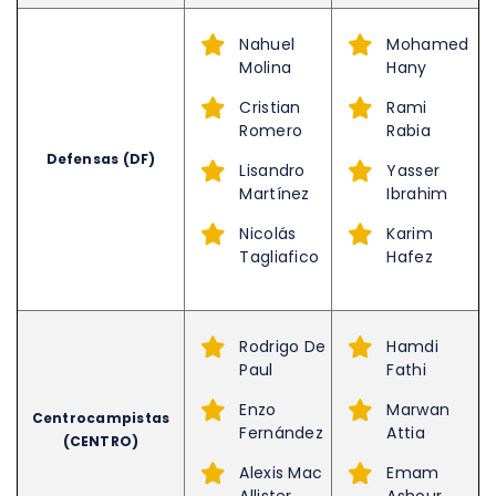
Nahuel
Mohamed
Molina
Hany
Cristian
Rami
Romero
Rabia
Defensas (DF)
Lisandro
Yasser
Martínez
Ibrahim
Nicolás
Karim
Tagliafico
Hafez
Rodrigo De
Hamdi
Paul
Fathi
Enzo
Marwan
Centrocampistas
Fernández
Attia
(CENTRO)
Alexis Mac
Emam