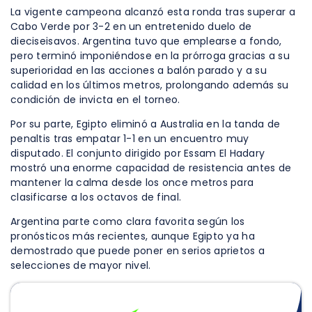
La vigente campeona alcanzó esta ronda tras superar a
Cabo Verde por 3-2 en un entretenido duelo de
dieciseisavos. Argentina tuvo que emplearse a fondo,
pero terminó imponiéndose en la prórroga gracias a su
superioridad en las acciones a balón parado y a su
calidad en los últimos metros, prolongando además su
condición de invicta en el torneo.
Por su parte, Egipto eliminó a Australia en la tanda de
penaltis tras empatar 1-1 en un encuentro muy
disputado. El conjunto dirigido por Essam El Hadary
mostró una enorme capacidad de resistencia antes de
mantener la calma desde los once metros para
clasificarse a los octavos de final.
Argentina parte como clara favorita según los
pronósticos más recientes, aunque Egipto ya ha
demostrado que puede poner en serios aprietos a
selecciones de mayor nivel.