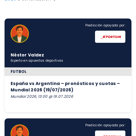
Predicción apoyada por:
Néstor Valdez
Experto en apuestas deportivas
FUTBOL
España vs Argentina – pronósticos y cuotas –
Mundial 2026 (19/07/2026)
Mundial 2026, 13:00 @ 19.07.2026
Predicción apoyada por: