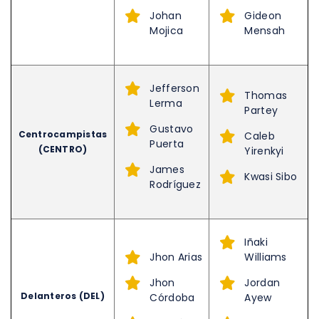
Johan
Gideon
Mojica
Mensah
Jefferson
Thomas
Lerma
Partey
Gustavo
Centrocampistas
Caleb
Puerta
(CENTRO)
Yirenkyi
James
Kwasi Sibo
Rodríguez
Iñaki
Jhon Arias
Williams
Jhon
Jordan
Delanteros (DEL)
Córdoba
Ayew