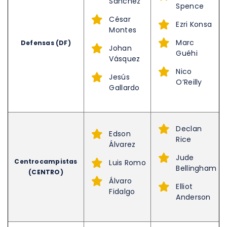
Sánchez
Spence
César
Ezri Konsa
Montes
Marc
Defensas (DF)
Johan
Guéhi
Vásquez
Nico
Jesús
O’Reilly
Gallardo
Declan
Edson
Rice
Álvarez
Jude
Centrocampistas
Luis Romo
Bellingham
(CENTRO)
Álvaro
Elliot
Fidalgo
Anderson