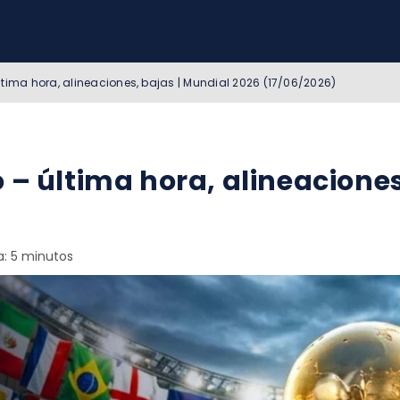
ltima hora, alineaciones, bajas | Mundial 2026 (17/06/2026)
 – última hora, alineaciones
a: 5 minutos