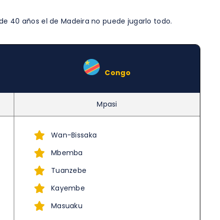
 de 40 años el de Madeira no puede jugarlo todo.
–
Congo
Mpasi
Wan-Bissaka
Mbemba
Tuanzebe
Kayembe
Masuaku