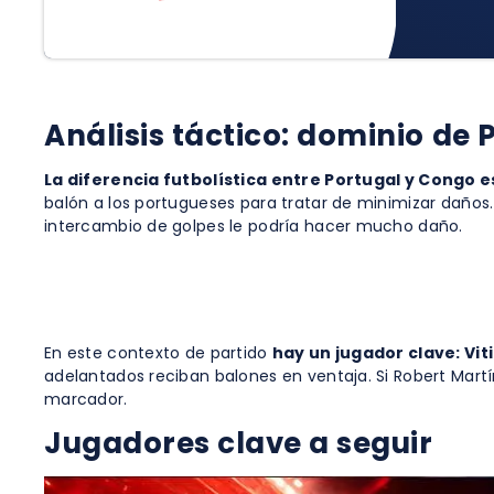
Análisis táctico: dominio de 
La diferencia futbolística entre Portugal y Congo e
balón a los portugueses para tratar de minimizar daños
intercambio de golpes le podría hacer mucho daño.
En este contexto de partido
hay un jugador clave: Vit
adelantados reciban balones en ventaja. Si Robert Martín
marcador.
Jugadores clave a seguir