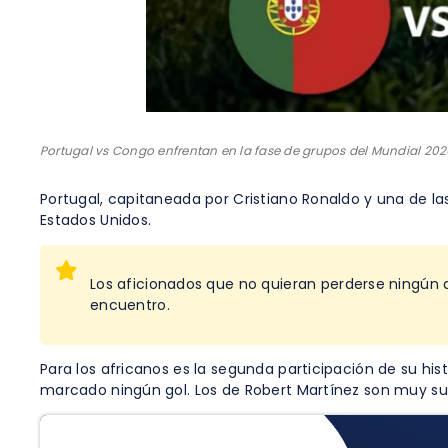
Portugal vs Congo enfrentan en la fase de grupos del Mundial 202
Portugal, capitaneada por Cristiano Ronaldo y una de la
Estados Unidos.
Los aficionados que no quieran perderse ningún
encuentro.
Para los africanos es la segunda participación de su hi
marcado ningún gol. Los de Robert Martínez son muy supe