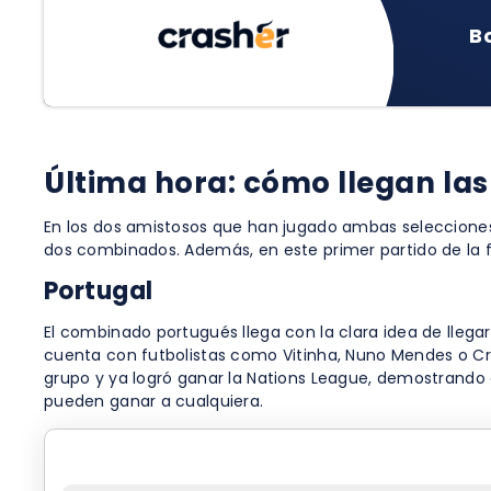
B
Última hora: cómo llegan las
En los dos amistosos que han jugado ambas selecciones
dos combinados. Además, en este primer partido de la f
Portugal
El combinado portugués llega con la clara idea de llegar
cuenta con futbolistas como Vitinha, Nuno Mendes o Cri
grupo y ya logró ganar la Nations League, demostrando
pueden ganar a cualquiera.