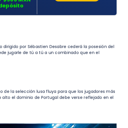
 depósito
 dirigido por Sébastien Desabre cederá la posesión del
ede jugarle de tú a tú a un combinado que en el
o de la selección lusa fluya para que los jugadores más
 alto el dominio de Portugal debe verse reflejado en el