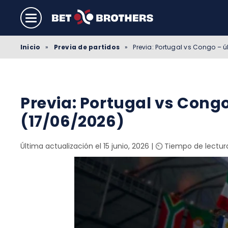
Inicio
»
Previa de partidos
»
Previa: Portugal vs Congo – ú
Previa: Portugal vs Congo
(17/06/2026)
Última actualización el 15 junio, 2026
|
⏲️ Tiempo de lectur