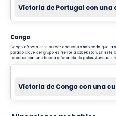
Victoria de Portugal con una 
Congo
Congo afronta este primer encuentro sabiendo que la s
partido clave del grupo es frente a Uzbekistán. En este l
terceros con una buena diferencia de goles. Aunque si l
Victoria de Congo con una cu