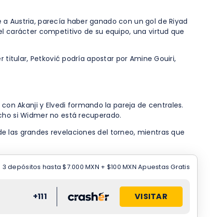
 a Austria, parecía haber ganado con un gol de Riyad
el carácter competitivo de su equipo, una virtud que
 titular, Petković podría apostar por Amine Gouiri,
n Akanji y Elvedi formando la pareja de centrales.
echo si Widmer no está recuperado.
e las grandes revelaciones del torneo, mientras que
 3 depósitos hasta $7.000 MXN + $100 MXN Apuestas Gratis
+111
VISITAR