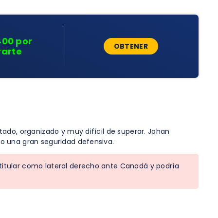
400 por
OBTENER
rarte
ado, organizado y muy difícil de superar. Johan
o una gran seguridad defensiva.
e titular como lateral derecho ante Canadá y podría