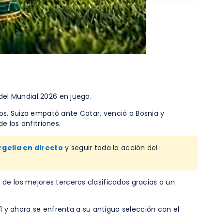
del Mundial 2026 en juego.
idos. Suiza empató ante Catar, venció a Bosnia y
 los anfitriones.
rgelia en directo
y seguir toda la acción del
de los mejores terceros clasificados gracias a un
21 y ahora se enfrenta a su antigua selección con el