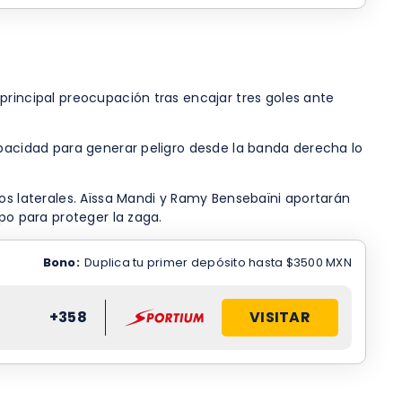
principal preocupación tras encajar tres goles ante
apacidad para generar peligro desde la banda derecha lo
os laterales. Aïssa Mandi y Ramy Bensebaïni aportarán
po para proteger la zaga.
Bono:
Duplica tu primer depósito hasta $3500 MXN
+358
VISITAR