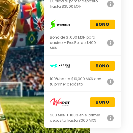
Duplica tu primer depósito
hasta $3500 MXN
BONO
Bono de $1,000 MXN para
casino + FreeBet de $400
MXN
BONO
100% hasta $10,000 MXN con
tu primer depósito
BONO
500 MXN + 100% en el primer
depósito hasta 3000 MXN