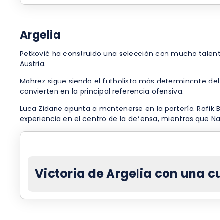
Argelia
Petković ha construido una selección con mucho talento 
Austria.
Mahrez sigue siendo el futbolista más determinante del 
convierten en la principal referencia ofensiva.
Luca Zidane apunta a mantenerse en la portería. Rafik B
experiencia en el centro de la defensa, mientras que Na
Victoria de Argelia con una c