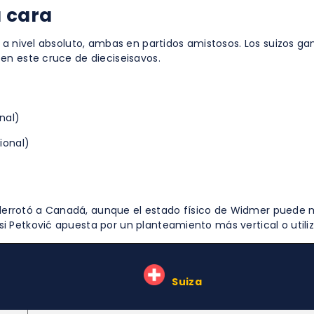
a cara
s a nivel absoluto, ambas en partidos amistosos. Los suizos 
en este cruce de dieciseisavos.
nal)
ional)
rotó a Canadá, aunque el estado físico de Widmer puede modif
 Petković apuesta por un planteamiento más vertical o utiliz
–
Suiza