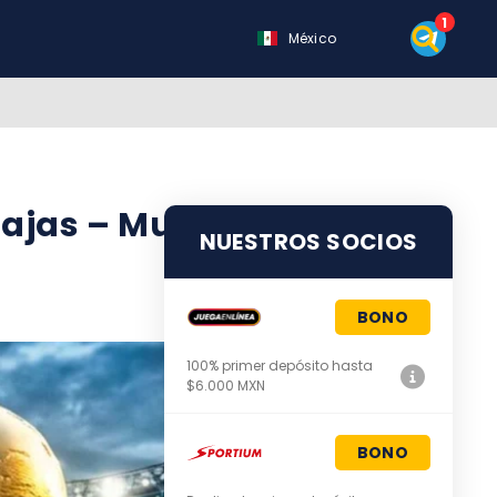
México
 bajas – Mundial 2026
NUESTROS SOCIOS
BONO
100% primer depósito hasta
$6.000 MXN
BONO