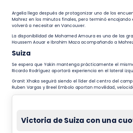
Argelia llega después de protagonizar uno de los encue
Mahrez en los minutos finales, pero terminó encajando e
volverá a necesitar en Vancouver.
La disponibilidad de Mohamed Amoura es una de las grande
Houssem Aouar e Ibrahim Maza acompañando a Mahrez
Suiza
Se espera que Yakin mantenga prácticamente el mismo o
Ricardo Rodríguez aportará experiencia en el lateral i
Granit Xhaka seguirá siendo el líder del centro del ca
Ruben Vargas y Breel Embolo aportan movilidad, velocid
Victoria de Suiza con una cuo